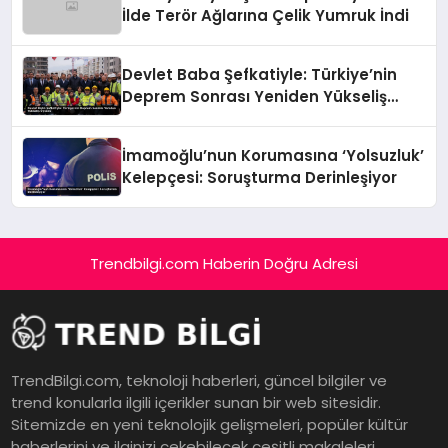
İlde Terör Ağlarına Çelik Yumruk İndi
Devlet Baba Şefkatiyle: Türkiye’nin
Deprem Sonrası Yeniden Yükseliş
Öyküsü
İmamoğlu’nun Korumasına ‘Yolsuzluk’
Kelepçesi: Soruşturma Derinleşiyor
Trendbilgi.com Haberin Doğru Adresi
TrendBilgi.com, teknoloji haberleri, güncel bilgiler ve
trend konularla ilgili içerikler sunan bir web sitesidir.
Sitemizde en yeni teknolojik gelişmeleri, popüler kültür
haberlerini ve ilginizi çekebilecek çeşitli makaleleri