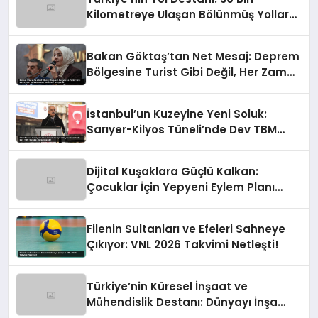
Kilometreye Ulaşan Bölünmüş Yollar
ve Aşılmaz Direnç
Bakan Göktaş’tan Net Mesaj: Deprem
Bölgesine Turist Gibi Değil, Her Zaman
Kalıcı Destekle Gidiyoruz!
İstanbul’un Kuzeyine Yeni Soluk:
Sarıyer-Kilyos Tüneli’nde Dev TBM
Sondajı Tamamlandı!
Dijital Kuşaklara Güçlü Kalkan:
Çocuklar İçin Yepyeni Eylem Planı
Devrede
Filenin Sultanları ve Efeleri Sahneye
Çıkıyor: VNL 2026 Takvimi Netleşti!
Türkiye’nin Küresel İnşaat ve
Mühendislik Destanı: Dünyayı İnşa
Eden Türk Eli