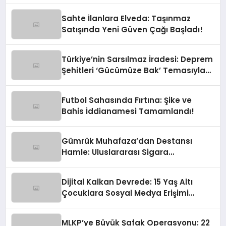
Sahte İlanlara Elveda: Taşınmaz
Satışında Yeni Güven Çağı Başladı!
Türkiye’nin Sarsılmaz İradesi: Deprem
Şehitleri ‘Gücümüze Bak’ Temasıyla
Anılıyor
Futbol Sahasında Fırtına: Şike ve
Bahis İddianamesi Tamamlandı!
Gümrük Muhafaza’dan Destansı
Hamle: Uluslararası Sigara
Kaçakçılığına Çok Yönlü Tokat
Dijital Kalkan Devrede: 15 Yaş Altı
Çocuklara Sosyal Medya Erişimi
Sınırlanıyor!
MLKP’ye Büyük Şafak Operasyonu: 22