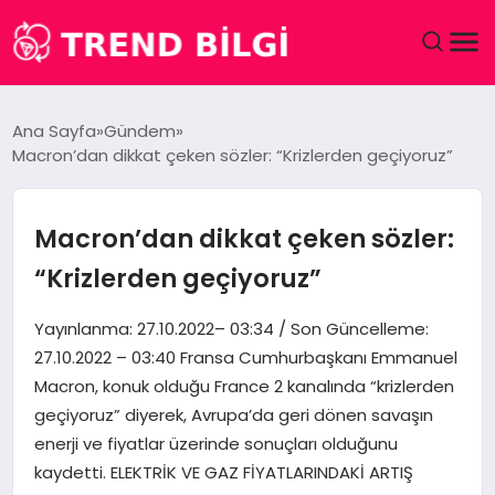
GÜNDEM
Ana Sayfa
Gündem
Macron’dan dikkat çeken sözler: “Krizlerden geçiyoruz”
DÜNYA
EĞITIM
Macron’dan dikkat çeken sözler:
“Krizlerden geçiyoruz”
EKONOMI
Yayınlanma: 27.10.2022– 03:34 / Son Güncelleme:
MAGAZIN
27.10.2022 – 03:40 Fransa Cumhurbaşkanı Emmanuel
Macron, konuk olduğu France 2 kanalında “krizlerden
SAĞLIK
geçiyoruz” diyerek, Avrupa’da geri dönen savaşın
enerji ve fiyatlar üzerinde sonuçları olduğunu
SPOR
kaydetti. ELEKTRİK VE GAZ FİYATLARINDAKİ ARTIŞ