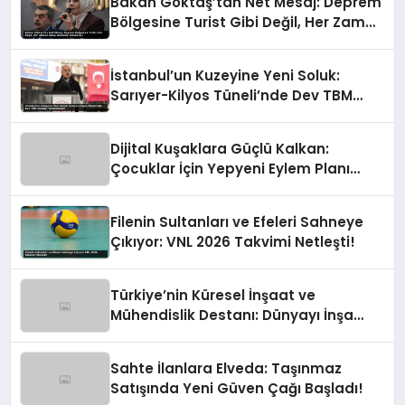
Bakan Göktaş’tan Net Mesaj: Deprem
Bölgesine Turist Gibi Değil, Her Zaman
Kalıcı Destekle Gidiyoruz!
İstanbul’un Kuzeyine Yeni Soluk:
Sarıyer-Kilyos Tüneli’nde Dev TBM
Sondajı Tamamlandı!
Dijital Kuşaklara Güçlü Kalkan:
Çocuklar İçin Yepyeni Eylem Planı
Devrede
Filenin Sultanları ve Efeleri Sahneye
Çıkıyor: VNL 2026 Takvimi Netleşti!
Türkiye’nin Küresel İnşaat ve
Mühendislik Destanı: Dünyayı İnşa
Eden Türk Eli
Sahte İlanlara Elveda: Taşınmaz
Satışında Yeni Güven Çağı Başladı!