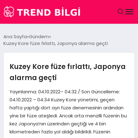
GÜNDEM
Ana Sayfa
Gündem
Kuzey Kore füze fırlattı, Japonya alarma geçti
DÜNYA
EĞITIM
Kuzey Kore füze fırlattı, Japonya
alarma geçti
EKONOMI
Yayınlanma: 04.10.2022– 04:32 / Son Güncelleme:
MAGAZIN
04.10.2022 – 04:34 Kuzey Kore yönetimi, geçen
hafta yaptığı dört ayrı füze denemesinin ardından
SAĞLIK
yine bir füze ateşledi. Ancak orta menzilli füzenin bu
kez Japonya’nın üzerinden geçtiği ve 4 bin
SPOR
kilometreden fazla yol aldığı bildirildi. Füzenin