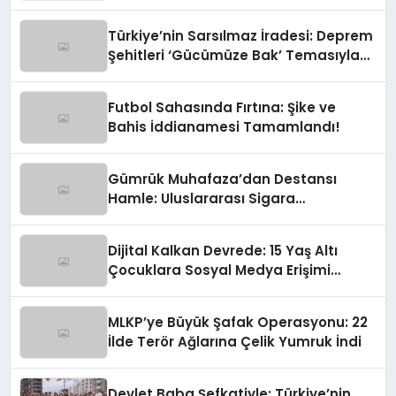
Türkiye’nin Sarsılmaz İradesi: Deprem
Şehitleri ‘Gücümüze Bak’ Temasıyla
Anılıyor
Futbol Sahasında Fırtına: Şike ve
Bahis İddianamesi Tamamlandı!
Gümrük Muhafaza’dan Destansı
Hamle: Uluslararası Sigara
Kaçakçılığına Çok Yönlü Tokat
Dijital Kalkan Devrede: 15 Yaş Altı
Çocuklara Sosyal Medya Erişimi
Sınırlanıyor!
MLKP’ye Büyük Şafak Operasyonu: 22
İlde Terör Ağlarına Çelik Yumruk İndi
Devlet Baba Şefkatiyle: Türkiye’nin