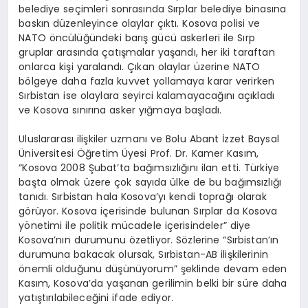
belediye seçimleri sonrasında Sırplar belediye binasına
baskın düzenleyince olaylar çıktı. Kosova polisi ve
NATO öncülüğündeki barış gücü askerleri ile Sırp
gruplar arasında çatışmalar yaşandı, her iki taraftan
onlarca kişi yaralandı. Çıkan olaylar üzerine NATO
bölgeye daha fazla kuvvet yollamaya karar verirken
Sırbistan ise olaylara seyirci kalamayacağını açıkladı
ve Kosova sınırına asker yığmaya başladı.
Uluslararası ilişkiler uzmanı ve Bolu Abant İzzet Baysal
Üniversitesi Öğretim Üyesi Prof. Dr. Kamer Kasım,
“Kosova 2008 Şubat’ta bağımsızlığını ilan etti. Türkiye
başta olmak üzere çok sayıda ülke de bu bağımsızlığı
tanıdı. Sırbistan hala Kosova’yı kendi toprağı olarak
görüyor. Kosova içerisinde bulunan Sırplar da Kosova
yönetimi ile politik mücadele içerisindeler” diye
Kosova’nın durumunu özetliyor. Sözlerine “Sırbistan’ın
durumuna bakacak olursak, Sırbistan-AB ilişkilerinin
önemli olduğunu düşünüyorum” şeklinde devam eden
Kasım, Kosova’da yaşanan gerilimin belki bir süre daha
yatıştırılabileceğini ifade ediyor.