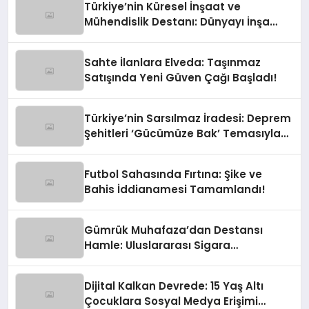
Türkiye’nin Küresel İnşaat ve
Mühendislik Destanı: Dünyayı İnşa
Eden Türk Eli
Sahte İlanlara Elveda: Taşınmaz
Satışında Yeni Güven Çağı Başladı!
Türkiye’nin Sarsılmaz İradesi: Deprem
Şehitleri ‘Gücümüze Bak’ Temasıyla
Anılıyor
Futbol Sahasında Fırtına: Şike ve
Bahis İddianamesi Tamamlandı!
Gümrük Muhafaza’dan Destansı
Hamle: Uluslararası Sigara
Kaçakçılığına Çok Yönlü Tokat
Dijital Kalkan Devrede: 15 Yaş Altı
Çocuklara Sosyal Medya Erişimi