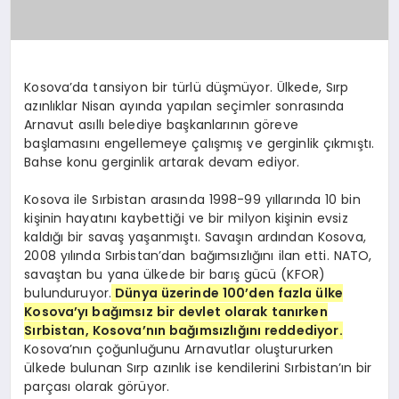
Kosova’da tansiyon bir türlü düşmüyor. Ülkede, Sırp
azınlıklar Nisan ayında yapılan seçimler sonrasında
Arnavut asıllı belediye başkanlarının göreve
başlamasını engellemeye çalışmış ve gerginlik çıkmıştı.
Bahse konu gerginlik artarak devam ediyor.
Kosova ile Sırbistan arasında 1998-99 yıllarında 10 bin
kişinin hayatını kaybettiği ve bir milyon kişinin evsiz
kaldığı bir savaş yaşanmıştı. Savaşın ardından Kosova,
2008 yılında Sırbistan’dan bağımsızlığını ilan etti. NATO,
savaştan bu yana ülkede bir barış gücü (KFOR)
bulunduruyor.
Dünya üzerinde 100’den fazla ülke
Kosova’yı bağımsız bir devlet olarak tanırken
Sırbistan, Kosova’nın bağımsızlığını reddediyor.
Kosova’nın çoğunluğunu Arnavutlar oluştururken
ülkede bulunan Sırp azınlık ise kendilerini Sırbistan’ın bir
parçası olarak görüyor.