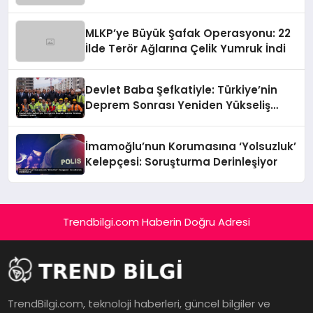
Sınırlanıyor!
MLKP’ye Büyük Şafak Operasyonu: 22
İlde Terör Ağlarına Çelik Yumruk İndi
Devlet Baba Şefkatiyle: Türkiye’nin
Deprem Sonrası Yeniden Yükseliş
Öyküsü
İmamoğlu’nun Korumasına ‘Yolsuzluk’
Kelepçesi: Soruşturma Derinleşiyor
Trendbilgi.com Haberin Doğru Adresi
TrendBilgi.com, teknoloji haberleri, güncel bilgiler ve