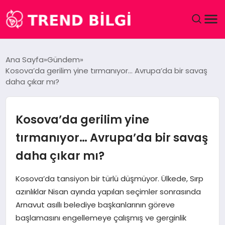
GÜNDEM
Ana Sayfa
Gündem
Kosova’da gerilim yine tırmanıyor… Avrupa’da bir savaş
DÜNYA
daha çıkar mı?
EĞITIM
Kosova’da gerilim yine
EKONOMI
tırmanıyor… Avrupa’da bir savaş
daha çıkar mı?
MAGAZIN
Kosova’da tansiyon bir türlü düşmüyor. Ülkede, Sırp
SAĞLIK
azınlıklar Nisan ayında yapılan seçimler sonrasında
Arnavut asıllı belediye başkanlarının göreve
SPOR
başlamasını engellemeye çalışmış ve gerginlik