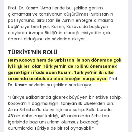
Prof. Dr. Kasım “Ama ileride bu şekilde gerilim
çıkmaması ve tansiyonun düşürülmesi Sırbistan’ın
pozisyonuna, Sırbistan ile AB’nin entegre olmasına
bağlı” diye belirtiyor. Kasım, Kosova’da başlayan
olaylarda Avrupa Birliği’nin alacağı inisiyatifin çok
önemli olduğunu da sözlerine ekliyor.
TÜRKİYE’NİN ROLÜ
Hem Kosova hem de Sırbistan ile son dönemde çok
iyi ilişkileri olan Türkiye’nin de rolünü önemsemek
gerektiğini ifade eden Kasım, Türkiye’nin iki ülke
arasında arabulucu olabileceğini vurguluyor.
Prof.
Dr. Kasım sözlerini şu şekilde sürdürüyor:
“Türkiye Balkanlar’da giderek büyüyen bir etkiye sahip.
Kosova’nın bağımsızlığını tanıyan ilk ülkelerden biri.
Ama Sırbistan’la da iyi ilişkilere sahip. Belki burada
AB’nin daha zayıf kaldığı, AB anlamında Sırbistan
içerisinde bazı unsurların olumsuz bakacağı
durumlarda Türkiye de bir rol oynayabilir”