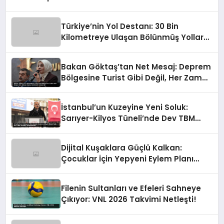
Türkiye’nin Yol Destanı: 30 Bin
Kilometreye Ulaşan Bölünmüş Yollar
ve Aşılmaz Direnç
Bakan Göktaş’tan Net Mesaj: Deprem
Bölgesine Turist Gibi Değil, Her Zaman
Kalıcı Destekle Gidiyoruz!
İstanbul’un Kuzeyine Yeni Soluk:
Sarıyer-Kilyos Tüneli’nde Dev TBM
Sondajı Tamamlandı!
Dijital Kuşaklara Güçlü Kalkan:
Çocuklar İçin Yepyeni Eylem Planı
Devrede
Filenin Sultanları ve Efeleri Sahneye
Çıkıyor: VNL 2026 Takvimi Netleşti!