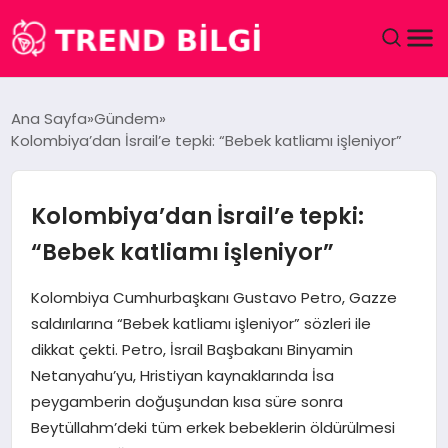
GÜNDEM
Ana Sayfa
Gündem
Kolombiya’dan İsrail’e tepki: “Bebek katliamı işleniyor”
DÜNYA
EĞITIM
Kolombiya’dan İsrail’e tepki:
“Bebek katliamı işleniyor”
EKONOMI
Kolombiya Cumhurbaşkanı Gustavo Petro, Gazze
MAGAZIN
saldırılarına “Bebek katliamı işleniyor” sözleri ile
dikkat çekti. Petro, İsrail Başbakanı Binyamin
SAĞLIK
Netanyahu’yu, Hristiyan kaynaklarında İsa
peygamberin doğuşundan kısa süre sonra
SPOR
Beytüllahm’deki tüm erkek bebeklerin öldürülmesi