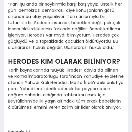
“Yani şu anda bir soykırımla karşı karşıyayız. Üstelik her
gün ‘demokrasi demokrasi’ diye konuşanların gözü
önünde bu olay yaşanılıyor. Tam anlamıyla bir
tutarsızlıktır. Sadece insanları, bebekleri değil, pek çok
insanı öldürdüklerinin farkında değiller. Bebek katliamı
işleniyor. Herodes var mıydı bilmiyorum, Herodes çok
güçlüydü ve o topraklarda çocukları öldürüyordu. Bu
uluslararası hukuk değildir. Uluslararası hukuk öldü.”
HERODES KİM OLARAK BİLİNİYOR?
Tarih kaynaklarında “Büyük Hirodes” adıyla da bilinen
ve Roma İmparatorluğu tarafından Yahudiye eyaletine
atanan Yahudi Kralı Herodes, Matta İncili’ndeki anlatıya
göre, Yahudilere liderlik edecek İsa peygamberin
doğum haberini aldığında tahtını korumak için
Beytüllahm’de iki yaşın altındaki tüm erkek bebeklerin
öldürülmesi emrini veren zalim bir lider olarak anılıyor.
Kaynak: AA