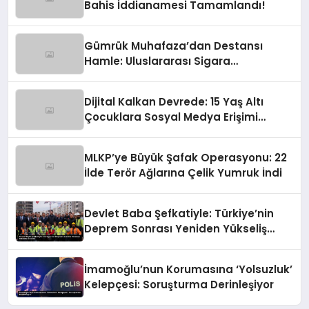
Bahis İddianamesi Tamamlandı!
Gümrük Muhafaza’dan Destansı
Hamle: Uluslararası Sigara
Kaçakçılığına Çok Yönlü Tokat
Dijital Kalkan Devrede: 15 Yaş Altı
Çocuklara Sosyal Medya Erişimi
Sınırlanıyor!
MLKP’ye Büyük Şafak Operasyonu: 22
İlde Terör Ağlarına Çelik Yumruk İndi
Devlet Baba Şefkatiyle: Türkiye’nin
Deprem Sonrası Yeniden Yükseliş
Öyküsü
İmamoğlu’nun Korumasına ‘Yolsuzluk’
Kelepçesi: Soruşturma Derinleşiyor