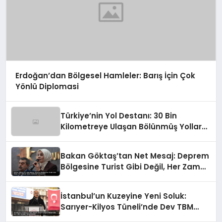
Erdoğan’dan Bölgesel Hamleler: Barış İçin Çok
Yönlü Diplomasi
Türkiye’nin Yol Destanı: 30 Bin
Kilometreye Ulaşan Bölünmüş Yollar
ve Aşılmaz Direnç
Bakan Göktaş’tan Net Mesaj: Deprem
Bölgesine Turist Gibi Değil, Her Zaman
Kalıcı Destekle Gidiyoruz!
İstanbul’un Kuzeyine Yeni Soluk:
Sarıyer-Kilyos Tüneli’nde Dev TBM
Sondajı Tamamlandı!