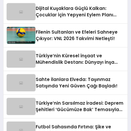
Dijital Kuşaklara Güçlü Kalkan:
Çocuklar İçin Yepyeni Eylem Planı
Devrede
Filenin Sultanları ve Efeleri Sahneye
Çıkıyor: VNL 2026 Takvimi Netleşti!
Türkiye’nin Küresel İnşaat ve
Mühendislik Destanı: Dünyayı İnşa
Eden Türk Eli
Sahte İlanlara Elveda: Taşınmaz
Satışında Yeni Güven Çağı Başladı!
Türkiye’nin Sarsılmaz İradesi: Deprem
Şehitleri ‘Gücümüze Bak’ Temasıyla
Anılıyor
Futbol Sahasında Fırtına: Şike ve