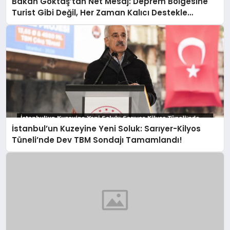
Bakan Göktaş’tan Net Mesaj: Deprem Bölgesine
Turist Gibi Değil, Her Zaman Kalıcı Destekle
Gidiyoruz!
İstanbul’un Kuzeyine Yeni Soluk: Sarıyer-Kilyos
Tüneli’nde Dev TBM Sondajı Tamamlandı!