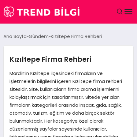
GÜNDEM
Ana Sayfa
Gündem
Kızıltepe Firma Rehberi
DÜNYA
Kızıltepe Firma Rehberi
EĞITIM
Mardin’in Kızıltepe ilçesindeki firmaların ve
EKONOMI
işletmelerin bilgilerini içeren Kızıltepe firma rehberi
sitesidir. Site, kullanıcıların firma arama işlemlerini
MAGAZIN
kolaylaştırmak için tasarlanmıştır. Sitede yer alan
firmaların kategorileri arasında inşaat, gıda, sağlık,
SAĞLIK
otomotiv, turizm, eğitim ve daha birçok sektör
bulunmaktadır. Her kategoriye özel olarak
SPOR
düzenlenmiş sayfalar sayesinde kullanıcılar,
ihtiyaçlarına uygun firmalara kolayca ulaşabilirler.