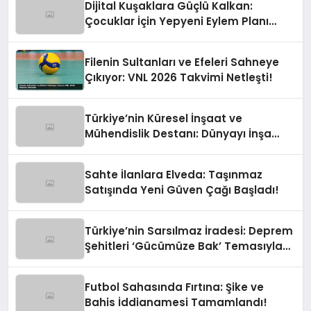
Dijital Kuşaklara Güçlü Kalkan:
Çocuklar İçin Yepyeni Eylem Planı
Devrede
Filenin Sultanları ve Efeleri Sahneye
Çıkıyor: VNL 2026 Takvimi Netleşti!
Türkiye’nin Küresel İnşaat ve
Mühendislik Destanı: Dünyayı İnşa
Eden Türk Eli
Sahte İlanlara Elveda: Taşınmaz
Satışında Yeni Güven Çağı Başladı!
Türkiye’nin Sarsılmaz İradesi: Deprem
Şehitleri ‘Gücümüze Bak’ Temasıyla
Anılıyor
Futbol Sahasında Fırtına: Şike ve
Bahis İddianamesi Tamamlandı!