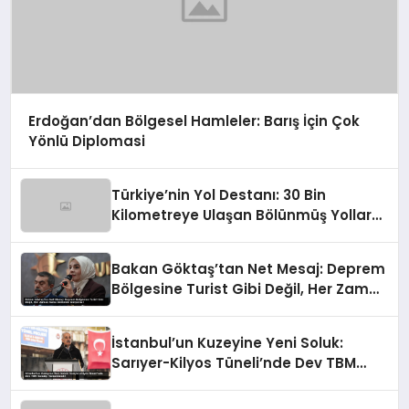
Erdoğan’dan Bölgesel Hamleler: Barış İçin Çok
Yönlü Diplomasi
Türkiye’nin Yol Destanı: 30 Bin
Kilometreye Ulaşan Bölünmüş Yollar
ve Aşılmaz Direnç
Bakan Göktaş’tan Net Mesaj: Deprem
Bölgesine Turist Gibi Değil, Her Zaman
Kalıcı Destekle Gidiyoruz!
İstanbul’un Kuzeyine Yeni Soluk:
Sarıyer-Kilyos Tüneli’nde Dev TBM
Sondajı Tamamlandı!