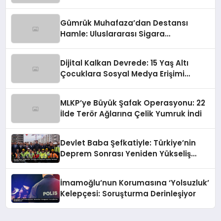
Gümrük Muhafaza’dan Destansı
Hamle: Uluslararası Sigara
Kaçakçılığına Çok Yönlü Tokat
Dijital Kalkan Devrede: 15 Yaş Altı
Çocuklara Sosyal Medya Erişimi
Sınırlanıyor!
MLKP’ye Büyük Şafak Operasyonu: 22
İlde Terör Ağlarına Çelik Yumruk İndi
Devlet Baba Şefkatiyle: Türkiye’nin
Deprem Sonrası Yeniden Yükseliş
Öyküsü
İmamoğlu’nun Korumasına ‘Yolsuzluk’
Kelepçesi: Soruşturma Derinleşiyor