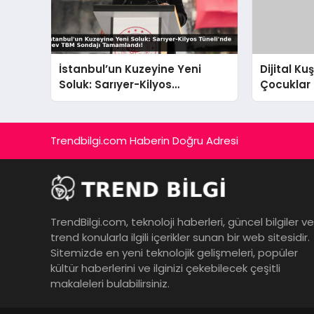
İstanbul’un Kuzeyine Yeni
Dijital K
Soluk: Sarıyer-Kilyos
Çocuklar 
Tüneli’nde Dev TBM Sondajı
Planı Dev
Tamamlandı!
Trendbilgi.com Haberin Doğru Adresi
TrendBilgi.com, teknoloji haberleri, güncel bilgiler ve
trend konularla ilgili içerikler sunan bir web sitesidir.
Sitemizde en yeni teknolojik gelişmeleri, popüler
kültür haberlerini ve ilginizi çekebilecek çeşitli
makaleleri bulabilirsiniz.