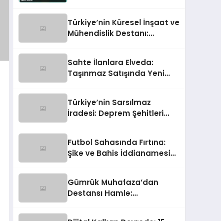
Takvimi Netleşti!
Türkiye’nin Küresel İnşaat ve
Mühendislik Destanı:
Dünyayı İnşa Eden Türk Eli
Sahte İlanlara Elveda:
Taşınmaz Satışında Yeni
Güven Çağı Başladı!
Türkiye’nin Sarsılmaz
İradesi: Deprem Şehitleri
‘Gücümüze Bak’ Temasıyla
Anılıyor
Futbol Sahasında Fırtına:
Şike ve Bahis İddianamesi
Tamamlandı!
Gümrük Muhafaza’dan
Destansı Hamle:
Uluslararası Sigara
Kaçakçılığına Çok Yönlü