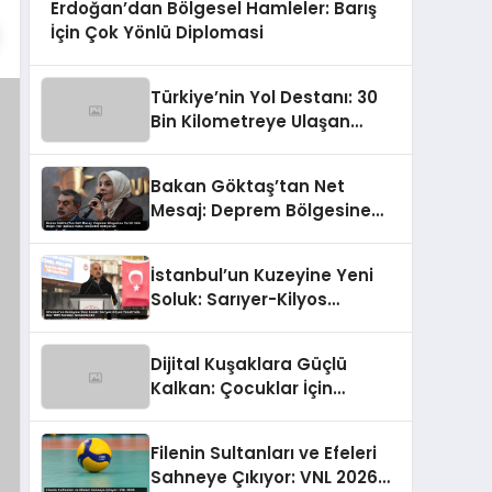
Erdoğan’dan Bölgesel Hamleler: Barış
İçin Çok Yönlü Diplomasi
Türkiye’nin Yol Destanı: 30
Bin Kilometreye Ulaşan
Bölünmüş Yollar ve Aşılmaz
Direnç
Bakan Göktaş’tan Net
Mesaj: Deprem Bölgesine
Turist Gibi Değil, Her Zaman
Kalıcı Destekle Gidiyoruz!
İstanbul’un Kuzeyine Yeni
Soluk: Sarıyer-Kilyos
Tüneli’nde Dev TBM Sondajı
Tamamlandı!
Dijital Kuşaklara Güçlü
Kalkan: Çocuklar İçin
Yepyeni Eylem Planı
Devrede
Filenin Sultanları ve Efeleri
Sahneye Çıkıyor: VNL 2026