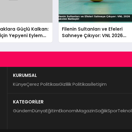
uşaklara Güçlü Kalkan:
Filenin Sultanları ve Efeleri
İçin Yepyeni Eylem
Sahneye Çıkıyor: VNL 2026
rede
Takvimi Netleşti!
KURUMSAL
Künye
Çerez Politikası
Gizlilik Politikası
İletişim
KATEGORİLER
Gündem
Dünya
Eğitim
Ekonomi
Magazin
Sağlık
Spor
Teknol