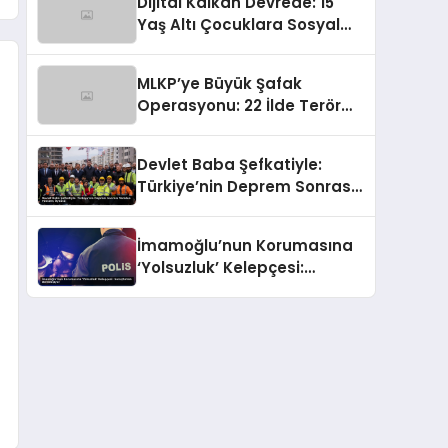
Dijital Kalkan Devrede: 15
Tokat
Yaş Altı Çocuklara Sosyal
Medya Erişimi Sınırlanıyor!
MLKP’ye Büyük Şafak
Operasyonu: 22 İlde Terör
Ağlarına Çelik Yumruk İndi
Devlet Baba Şefkatiyle:
Türkiye’nin Deprem Sonrası
Yeniden Yükseliş Öyküsü
İmamoğlu’nun Korumasına
‘Yolsuzluk’ Kelepçesi:
Soruşturma Derinleşiyor