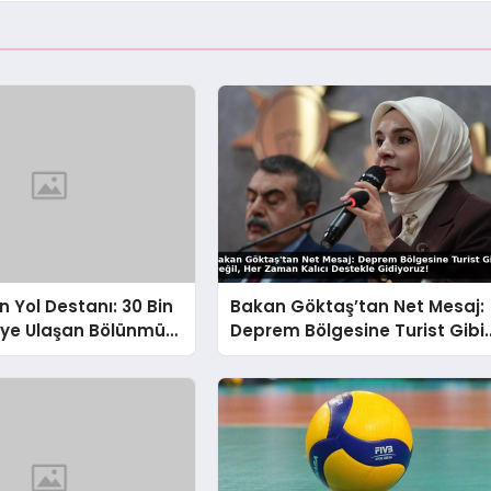
n Yol Destanı: 30 Bin
Bakan Göktaş’tan Net Mesaj:
eye Ulaşan Bölünmüş
Deprem Bölgesine Turist Gibi
 Aşılmaz Direnç
Değil, Her Zaman Kalıcı
Destekle Gidiyoruz!