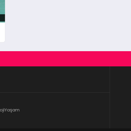
oji
Yaşam