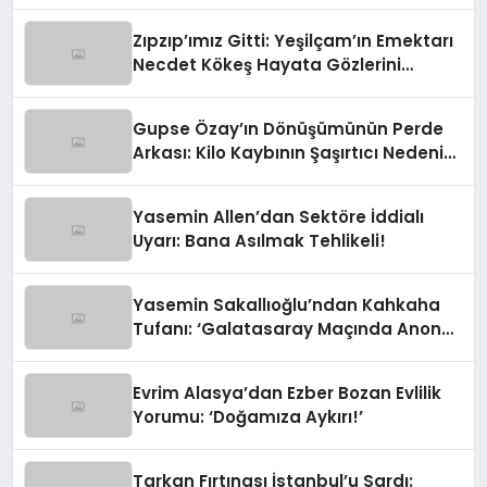
Dünya Yıldızı Olmaya Aday!’
Zıpzıp’ımız Gitti: Yeşilçam’ın Emektarı
Necdet Kökeş Hayata Gözlerini
Yumdu
Gupse Özay’ın Dönüşümünün Perde
Arkası: Kilo Kaybının Şaşırtıcı Nedeni
Ortaya Çıktı
Yasemin Allen’dan Sektöre İddialı
Uyarı: Bana Asılmak Tehlikeli!
Yasemin Sakallıoğlu’ndan Kahkaha
Tufanı: ‘Galatasaray Maçında Anons
Yapacaktım!’
Evrim Alasya’dan Ezber Bozan Evlilik
Yorumu: ‘Doğamıza Aykırı!’
Tarkan Fırtınası İstanbul’u Sardı: