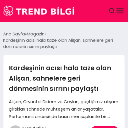
GÜNDEM
Ana Sayfa
Magazin
Kardeşinin acısı hala taze olan Alişan, sahnelere geri
DÜNYA
dönmesinin sırrını paylaştı
EĞITIM
Kardeşinin acısı hala taze olan
EKONOMI
Alişan, sahnelere geri
dönmesinin sırrını paylaştı
MAGAZIN
Alişan, Oryantal Didem ve Ceylan, geçtiğimiz akşam
SAĞLIK
çıktıkları sahnede muhteşem anlar yaşattılar.
Performans öncesinde basın mensupları ile bir …
SPOR