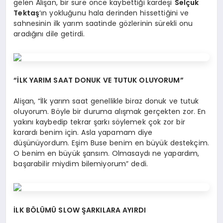
gelen Alişan, bir süre önce kaybettiği kardeşi
Selçuk
Tektaş
‘ın yokluğunu hala derinden hissettiğini ve
sahnesinin ilk yarım saatinde gözlerinin sürekli onu
aradığını dile getirdi.
“İLK YARIM SAAT DONUK VE TUTUK OLUYORUM”
Alişan, “İlk yarım saat genellikle biraz donuk ve tutuk
oluyorum. Böyle bir duruma alışmak gerçekten zor. En
yakını kaybedip tekrar şarkı söylemek çok zor bir
karardı benim için. Asla yapamam diye
düşünüyordum. Eşim Buse benim en büyük destekçim.
O benim en büyük şansım. Olmasaydı ne yapardım,
başarabilir miydim bilemiyorum” dedi.
İLK BÖLÜMÜ SLOW ŞARKILARA AYIRDI