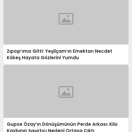
Zıpzıp’ımız Gitti: Yeşilçam’ın Emektarı Necdet
Kökeş Hayata Gözlerini Yumdu
Gupse Özay’ın Dönüşümünün Perde Arkası: Kilo
Kaybının Şaşırtıcı Nedeni Ortaya Çıktı