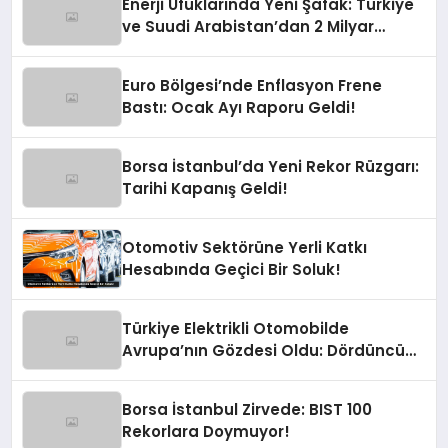
Enerji Ufuklarında Yeni Şafak: Türkiye
ve Suudi Arabistan’dan 2 Milyar
Dolarlık Güneş Hamlesi
Euro Bölgesi’nde Enflasyon Frene
Bastı: Ocak Ayı Raporu Geldi!
Borsa İstanbul’da Yeni Rekor Rüzgarı:
Tarihi Kapanış Geldi!
Otomotiv Sektörüne Yerli Katkı
Hesabında Geçici Bir Soluk!
Türkiye Elektrikli Otomobilde
Avrupa’nın Gözdesi Oldu: Dördüncü
Büyük Pazarız!
Borsa İstanbul Zirvede: BIST 100
Rekorlara Doymuyor!