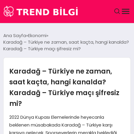
GÜNDEM
Ana Sayfa
Ekonomi
Karadağ – Türkiye ne zaman, saat kaçta, hangi kanalda?
DÜNYA
Karadağ – Türkiye maçı şifresiz mi?
EĞITIM
Karadağ – Türkiye ne zaman,
EKONOMI
saat kaçta, hangi kanalda?
Karadağ – Türkiye maçı şifresiz
MAGAZIN
mi?
SAĞLIK
2022 Dünya Kupası Elemelerinde heyecanla
SPOR
beklenen müsabakada Karadağ – Türkiye karşı
karşıya gelecek. Sporseverlerin merakla beklediği