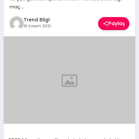
TEKNOLOJI
maç …
Trend Bilgi
YAŞAM
Paylaş
16 Kasım 2021