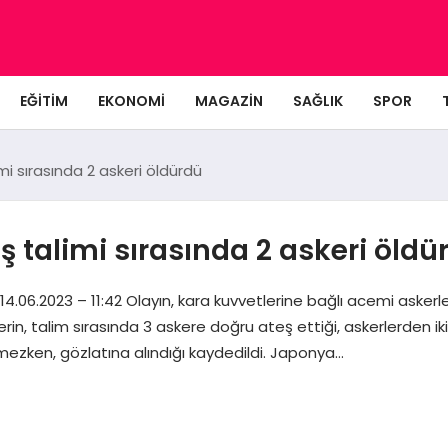
EĞITIM
EKONOMI
MAGAZIN
SAĞLIK
SPOR
mi sırasında 2 askeri öldürdü
ş talimi sırasında 2 askeri öldü
14.06.2023 – 11:42 Olayın, kara kuvvetlerine bağlı acemi aske
rin, talim sırasında 3 askere doğru ateş ettiği, askerlerden iki
ilmezken, gözlatına alındığı kaydedildi. Japonya…