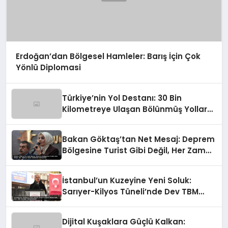
Erdoğan’dan Bölgesel Hamleler: Barış İçin Çok
Yönlü Diplomasi
Türkiye’nin Yol Destanı: 30 Bin
Kilometreye Ulaşan Bölünmüş Yollar
ve Aşılmaz Direnç
Bakan Göktaş’tan Net Mesaj: Deprem
Bölgesine Turist Gibi Değil, Her Zaman
Kalıcı Destekle Gidiyoruz!
İstanbul’un Kuzeyine Yeni Soluk:
Sarıyer-Kilyos Tüneli’nde Dev TBM
Sondajı Tamamlandı!
Dijital Kuşaklara Güçlü Kalkan: