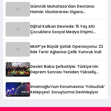
Gümrük Muhafaza’dan Destansı
Hamle: Uluslararası Sigara
Kaçakçılığına Çok Yönlü Tokat
Dijital Kalkan Devrede: 15 Yaş Altı
Çocuklara Sosyal Medya Erişimi
Sınırlanıyor!
MLKP’ye Büyük Şafak Operasyonu: 22
İlde Terör Ağlarına Çelik Yumruk İndi
Devlet Baba Şefkatiyle: Türkiye’nin
Deprem Sonrası Yeniden Yükseliş
Öyküsü
İmamoğlu’nun Korumasına ‘Yolsuzluk’
Kelepçesi: Soruşturma Derinleşiyor