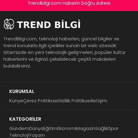
Trendbilgi.com Haberin Doğru Adresi
TrendBilgi.com, teknoloji haberleri, güncel bilgiler ve
trend konularla ilgili içerikler sunan bir web sitesidir.
Sitemizde en yeni teknolojik gelişmeleri, popüler kültür
haberlerini ve ilginizi çekebilecek çeşitli makaleleri
bulabilirsiniz.
KURUMSAL
Künye
Çerez Politikası
Gizlilik Politikası
İletişim
KATEGORİLER
Gündem
Dünya
Eğitim
Ekonomi
Magazin
Sağlık
Spor
Teknoloji
Yaşam