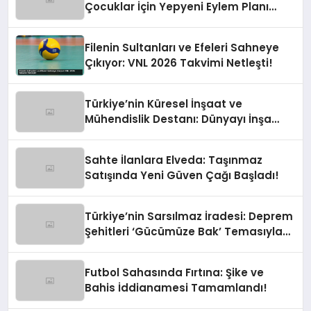
Çocuklar İçin Yepyeni Eylem Planı
Devrede
Filenin Sultanları ve Efeleri Sahneye
Çıkıyor: VNL 2026 Takvimi Netleşti!
Türkiye’nin Küresel İnşaat ve
Mühendislik Destanı: Dünyayı İnşa
Eden Türk Eli
Sahte İlanlara Elveda: Taşınmaz
Satışında Yeni Güven Çağı Başladı!
Türkiye’nin Sarsılmaz İradesi: Deprem
Şehitleri ‘Gücümüze Bak’ Temasıyla
Anılıyor
Futbol Sahasında Fırtına: Şike ve
Bahis İddianamesi Tamamlandı!