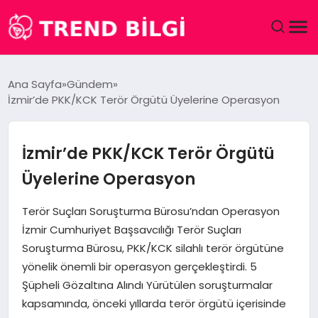
GÜNDEM
Ana Sayfa
Gündem
İzmir’de PKK/KCK Terör Örgütü Üyelerine Operasyon
DÜNYA
EĞITIM
İzmir’de PKK/KCK Terör Örgütü
Üyelerine Operasyon
EKONOMI
Terör Suçları Soruşturma Bürosu’ndan Operasyon
MAGAZIN
İzmir Cumhuriyet Başsavcılığı Terör Suçları
Soruşturma Bürosu, PKK/KCK silahlı terör örgütüne
SAĞLIK
yönelik önemli bir operasyon gerçekleştirdi. 5
Şüpheli Gözaltına Alındı Yürütülen soruşturmalar
SPOR
kapsamında, önceki yıllarda terör örgütü içerisinde