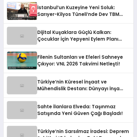
İstanbul’un Kuzeyine Yeni Soluk:
Sarıyer-Kilyos Tüneli’nde Dev TBM
Sondajı Tamamlandı!
Dijital Kuşaklara Güçlü Kalkan:
Çocuklar İçin Yepyeni Eylem Planı
Devrede
Filenin Sultanları ve Efeleri Sahneye
Çıkıyor: VNL 2026 Takvimi Netleşti!
Türkiye’nin Küresel İnşaat ve
Mühendislik Destanı: Dünyayı İnşa
Eden Türk Eli
Sahte İlanlara Elveda: Taşınmaz
Satışında Yeni Güven Çağı Başladı!
Türkiye’nin Sarsılmaz İradesi: Deprem