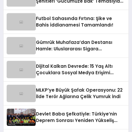
Şehitleri ‘Gücümüze Bak’ Temasıyla
Anılıyor
Futbol Sahasında Fırtına: Şike ve
Bahis İddianamesi Tamamlandı!
Gümrük Muhafaza’dan Destansı
Hamle: Uluslararası Sigara
Kaçakçılığına Çok Yönlü Tokat
Dijital Kalkan Devrede: 15 Yaş Altı
Çocuklara Sosyal Medya Erişimi
Sınırlanıyor!
MLKP’ye Büyük Şafak Operasyonu: 22
İlde Terör Ağlarına Çelik Yumruk İndi
Devlet Baba Şefkatiyle: Türkiye’nin
Deprem Sonrası Yeniden Yükseliş
Öyküsü