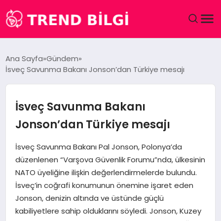
GÜNDEM
Ana Sayfa
Gündem
İsveç Savunma Bakanı Jonson’dan Türkiye mesajı
DÜNYA
EĞITIM
İsveç Savunma Bakanı
Jonson’dan Türkiye mesajı
EKONOMI
İsveç Savunma Bakanı Pal Jonson, Polonya’da
MAGAZIN
düzenlenen “Varşova Güvenlik Forumu”nda, ülkesinin
NATO üyeliğine ilişkin değerlendirmelerde bulundu.
SAĞLIK
İsveç’in coğrafi konumunun önemine işaret eden
Jonson, denizin altında ve üstünde güçlü
SPOR
kabiliyetlere sahip olduklarını söyledi. Jonson, Kuzey