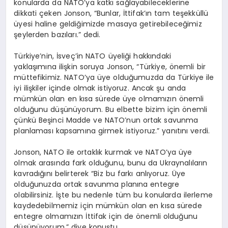
konularda da NATO’ya katkı sağlayabileceklerine
dikkati çeken Jonson, “Bunlar, İttifak’ın tam teşekküllü
üyesi haline geldiğimizde masaya getirebileceğimiz
şeylerden bazıları.” dedi.
Türkiye’nin, İsveç’in NATO üyeliği hakkındaki
yaklaşımına ilişkin soruya Jonson, “Türkiye, önemli bir
müttefikimiz. NATO’ya üye olduğumuzda da Türkiye ile
iyi ilişkiler içinde olmak istiyoruz. Ancak şu anda
mümkün olan en kısa sürede üye olmamızın önemli
olduğunu düşünüyorum. Bu elbette bizim için önemli
çünkü Beşinci Madde ve NATO’nun ortak savunma
planlaması kapsamına girmek istiyoruz.” yanıtını verdi.
Jonson, NATO ile ortaklık kurmak ve NATO’ya üye
olmak arasında fark olduğunu, bunu da Ukraynalıların
kavradığını belirterek “Biz bu farkı anlıyoruz. Üye
olduğunuzda ortak savunma planına entegre
olabilirsiniz. İşte bu nedenle tüm bu konularda ilerleme
kaydedebilmemiz için mümkün olan en kısa sürede
entegre olmamızın İttifak için de önemli olduğunu
düşünüyorum.” diye konuştu.