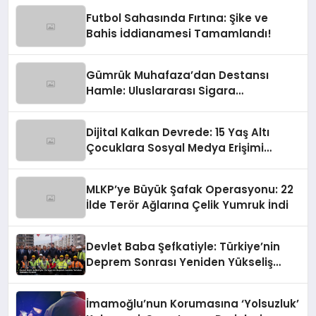
Futbol Sahasında Fırtına: Şike ve
Bahis İddianamesi Tamamlandı!
Gümrük Muhafaza’dan Destansı
Hamle: Uluslararası Sigara
Kaçakçılığına Çok Yönlü Tokat
Dijital Kalkan Devrede: 15 Yaş Altı
Çocuklara Sosyal Medya Erişimi
Sınırlanıyor!
MLKP’ye Büyük Şafak Operasyonu: 22
İlde Terör Ağlarına Çelik Yumruk İndi
Devlet Baba Şefkatiyle: Türkiye’nin
Deprem Sonrası Yeniden Yükseliş
Öyküsü
İmamoğlu’nun Korumasına ‘Yolsuzluk’