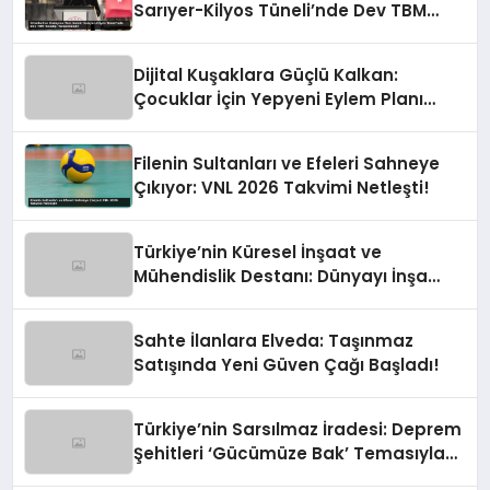
Sarıyer-Kilyos Tüneli’nde Dev TBM
Sondajı Tamamlandı!
Dijital Kuşaklara Güçlü Kalkan:
Çocuklar İçin Yepyeni Eylem Planı
Devrede
Filenin Sultanları ve Efeleri Sahneye
Çıkıyor: VNL 2026 Takvimi Netleşti!
Türkiye’nin Küresel İnşaat ve
Mühendislik Destanı: Dünyayı İnşa
Eden Türk Eli
Sahte İlanlara Elveda: Taşınmaz
Satışında Yeni Güven Çağı Başladı!
Türkiye’nin Sarsılmaz İradesi: Deprem
Şehitleri ‘Gücümüze Bak’ Temasıyla
Anılıyor