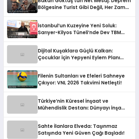
Bakan Göktaş’tan Net Mesaj: Deprem
Bölgesine Turist Gibi Değil, Her Zaman
Kalıcı Destekle Gidiyoruz!
İstanbul’un Kuzeyine Yeni Soluk:
Sarıyer-Kilyos Tüneli’nde Dev TBM
Sondajı Tamamlandı!
Dijital Kuşaklara Güçlü Kalkan:
Çocuklar İçin Yepyeni Eylem Planı
Devrede
Filenin Sultanları ve Efeleri Sahneye
Çıkıyor: VNL 2026 Takvimi Netleşti!
Türkiye’nin Küresel İnşaat ve
Mühendislik Destanı: Dünyayı İnşa
Eden Türk Eli
Sahte İlanlara Elveda: Taşınmaz
Satışında Yeni Güven Çağı Başladı!