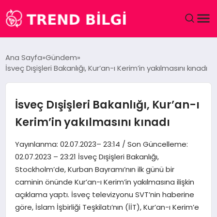
GÜNDEM
Ana Sayfa
Gündem
İsveç Dışişleri Bakanlığı, Kur’an-ı Kerim’in yakılmasını kınadı
DÜNYA
EĞITIM
İsveç Dışişleri Bakanlığı, Kur’an-ı
Kerim’in yakılmasını kınadı
EKONOMI
Yayınlanma: 02.07.2023– 23:14 / Son Güncelleme:
MAGAZIN
02.07.2023 – 23:21 İsveç Dışişleri Bakanlığı,
Stockholm’de, Kurban Bayramı’nın ilk günü bir
SAĞLIK
caminin önünde Kur’an-ı Kerim’in yakılmasına ilişkin
açıklama yaptı. İsveç televizyonu SVT’nin haberine
SPOR
göre, İslam İşbirliği Teşkilatı’nın (İİT), Kur’an-ı Kerim’e