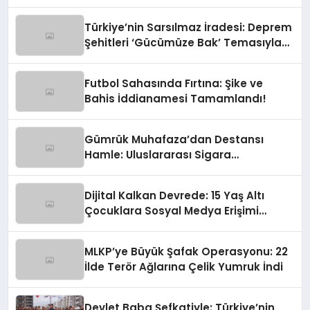
Türkiye’nin Sarsılmaz İradesi: Deprem
Şehitleri ‘Gücümüze Bak’ Temasıyla
Anılıyor
Futbol Sahasında Fırtına: Şike ve
Bahis İddianamesi Tamamlandı!
Gümrük Muhafaza’dan Destansı
Hamle: Uluslararası Sigara
Kaçakçılığına Çok Yönlü Tokat
Dijital Kalkan Devrede: 15 Yaş Altı
Çocuklara Sosyal Medya Erişimi
Sınırlanıyor!
MLKP’ye Büyük Şafak Operasyonu: 22
İlde Terör Ağlarına Çelik Yumruk İndi
Devlet Baba Şefkatiyle: Türkiye’nin