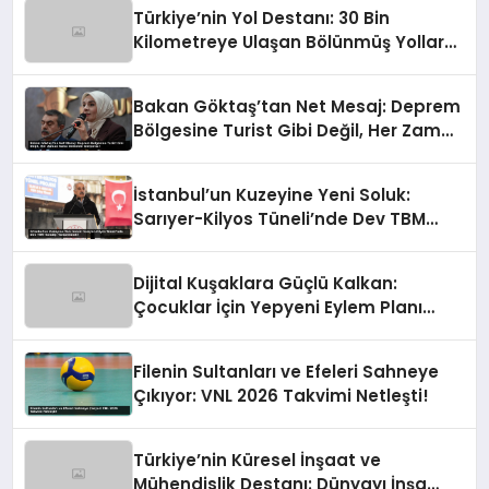
Türkiye’nin Yol Destanı: 30 Bin
Kilometreye Ulaşan Bölünmüş Yollar
ve Aşılmaz Direnç
Bakan Göktaş’tan Net Mesaj: Deprem
Bölgesine Turist Gibi Değil, Her Zaman
Kalıcı Destekle Gidiyoruz!
İstanbul’un Kuzeyine Yeni Soluk:
Sarıyer-Kilyos Tüneli’nde Dev TBM
Sondajı Tamamlandı!
Dijital Kuşaklara Güçlü Kalkan:
Çocuklar İçin Yepyeni Eylem Planı
Devrede
Filenin Sultanları ve Efeleri Sahneye
Çıkıyor: VNL 2026 Takvimi Netleşti!
Türkiye’nin Küresel İnşaat ve
Mühendislik Destanı: Dünyayı İnşa