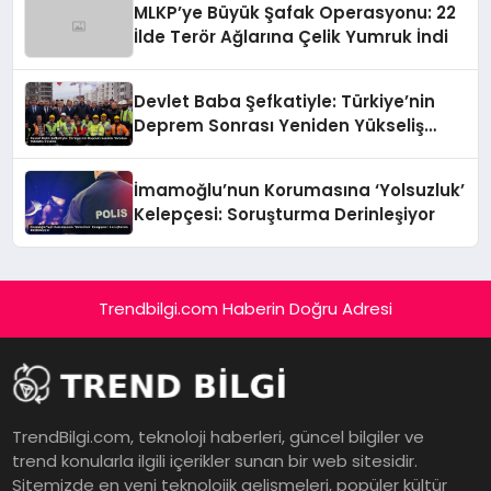
MLKP’ye Büyük Şafak Operasyonu: 22
İlde Terör Ağlarına Çelik Yumruk İndi
Devlet Baba Şefkatiyle: Türkiye’nin
Deprem Sonrası Yeniden Yükseliş
Öyküsü
İmamoğlu’nun Korumasına ‘Yolsuzluk’
Kelepçesi: Soruşturma Derinleşiyor
Trendbilgi.com Haberin Doğru Adresi
TrendBilgi.com, teknoloji haberleri, güncel bilgiler ve
trend konularla ilgili içerikler sunan bir web sitesidir.
Sitemizde en yeni teknolojik gelişmeleri, popüler kültür