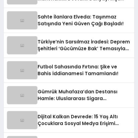
Eden Türk Eli
Sahte İlanlara Elveda: Taşınmaz
Satışında Yeni Güven Çağı Başladı!
Türkiye’nin Sarsılmaz İradesi: Deprem
Şehitleri ‘Gücümüze Bak’ Temasıyla
Anılıyor
Futbol Sahasında Fırtına: Şike ve
Bahis İddianamesi Tamamlandı!
Gümrük Muhafaza’dan Destansı
Hamle: Uluslararası Sigara
Kaçakçılığına Çok Yönlü Tokat
Dijital Kalkan Devrede: 15 Yaş Altı
Çocuklara Sosyal Medya Erişimi
Sınırlanıyor!