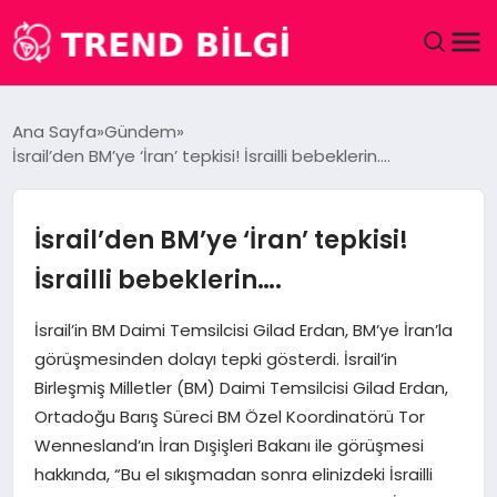
GÜNDEM
Ana Sayfa
Gündem
İsrail’den BM’ye ‘İran’ tepkisi! İsrailli bebeklerin….
DÜNYA
EĞITIM
İsrail’den BM’ye ‘İran’ tepkisi!
İsrailli bebeklerin….
EKONOMI
İsrail’in BM Daimi Temsilcisi Gilad Erdan, BM’ye İran’la
MAGAZIN
görüşmesinden dolayı tepki gösterdi. İsrail’in
Birleşmiş Milletler (BM) Daimi Temsilcisi Gilad Erdan,
SAĞLIK
Ortadoğu Barış Süreci BM Özel Koordinatörü Tor
Wennesland’ın İran Dışişleri Bakanı ile görüşmesi
SPOR
hakkında, “Bu el sıkışmadan sonra elinizdeki İsrailli