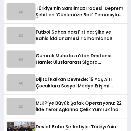
Türkiye’nin Sarsılmaz İradesi: Deprem
Şehitleri ‘Gücümüze Bak’ Temasıyla
Anılıyor
Futbol Sahasında Fırtına: Şike ve
Bahis İddianamesi Tamamlandı!
Gümrük Muhafaza’dan Destansı
Hamle: Uluslararası Sigara
Kaçakçılığına Çok Yönlü Tokat
Dijital Kalkan Devrede: 15 Yaş Altı
Çocuklara Sosyal Medya Erişimi
Sınırlanıyor!
MLKP’ye Büyük Şafak Operasyonu: 22
İlde Terör Ağlarına Çelik Yumruk İndi
Devlet Baba Şefkatiyle: Türkiye’nin