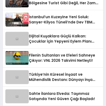
Bölgesine Turist Gibi Değil, Her Zaman
Kalıcı Destekle Gidiyoruz!
İstanbul’un Kuzeyine Yeni Soluk:
Sarıyer-Kilyos Tüneli’nde Dev TBM
Sondajı Tamamlandı!
Dijital Kuşaklara Güçlü Kalkan:
Çocuklar İçin Yepyeni Eylem Planı
Devrede
Filenin Sultanları ve Efeleri Sahneye
Çıkıyor: VNL 2026 Takvimi Netleşti!
Türkiye’nin Küresel İnşaat ve
Mühendislik Destanı: Dünyayı İnşa
Eden Türk Eli
Sahte İlanlara Elveda: Taşınmaz
Satışında Yeni Güven Çağı Başladı!