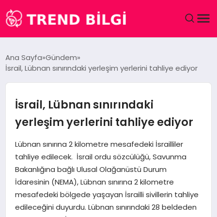
GÜNDEM
Ana Sayfa
Gündem
İsrail, Lübnan sınırındaki yerleşim yerlerini tahliye ediyor
DÜNYA
EĞITIM
İsrail, Lübnan sınırındaki
yerleşim yerlerini tahliye ediyor
EKONOMI
Lübnan sınırına 2 kilometre mesafedeki İsrailliler
MAGAZIN
tahliye edilecek. İsrail ordu sözcülüğü, Savunma
Bakanlığına bağlı Ulusal Olağanüstü Durum
SAĞLIK
İdaresinin (NEMA), Lübnan sınırına 2 kilometre
mesafedeki bölgede yaşayan İsrailli sivillerin tahliye
SPOR
edileceğini duyurdu. Lübnan sınırındaki 28 beldeden