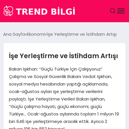
GÜNDEM
Ana Sayfa
Ekonomi
İşe Yerleştirme ve İstihdam Artışı
DÜNYA
İşe Yerleştirme ve İstihdam Artışı
EĞITIM
Bakan Işıkhan: “Güçlü Türkiye İçin Çalışıyoruz”
EKONOMI
Çalışma ve Sosyal Güvenlik Bakanı Vedat Işıkhan,
sosyal medya hesabından yaptığı açıklamada,
MAGAZIN
ocak-ağustos ayları işe yerleştirme verilerini
paylaştı. İşe Yerleştirme Verileri Bakan Işıkhan,
SAĞLIK
“Güçlü çalışma hayatı, güçlü ekonomi, güçlü
Türkiye… Ocak-ağustos aylarında toplam 1 milyon 19
SPOR
bin 646 işe yerleştirmeye aracılık ettik. Ayrıca 2
milyon 196 bin 852 bireysel…