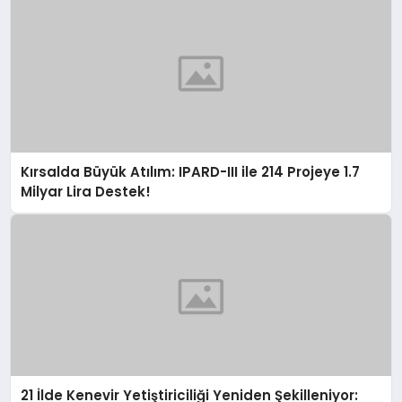
Kırsalda Büyük Atılım: IPARD-III ile 214 Projeye 1.7
Milyar Lira Destek!
21 İlde Kenevir Yetiştiriciliği Yeniden Şekilleniyor: