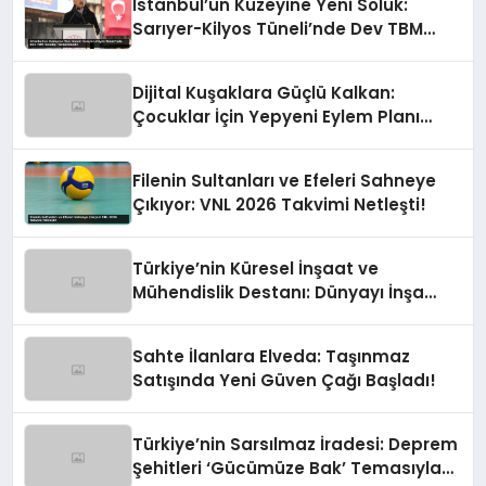
İstanbul’un Kuzeyine Yeni Soluk:
Sarıyer-Kilyos Tüneli’nde Dev TBM
Sondajı Tamamlandı!
Dijital Kuşaklara Güçlü Kalkan:
Çocuklar İçin Yepyeni Eylem Planı
Devrede
Filenin Sultanları ve Efeleri Sahneye
Çıkıyor: VNL 2026 Takvimi Netleşti!
Türkiye’nin Küresel İnşaat ve
Mühendislik Destanı: Dünyayı İnşa
Eden Türk Eli
Sahte İlanlara Elveda: Taşınmaz
Satışında Yeni Güven Çağı Başladı!
Türkiye’nin Sarsılmaz İradesi: Deprem
Şehitleri ‘Gücümüze Bak’ Temasıyla