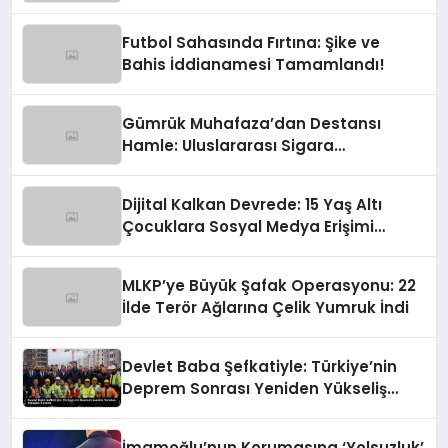
Anılıyor
Futbol Sahasında Fırtına: Şike ve
Bahis İddianamesi Tamamlandı!
Gümrük Muhafaza’dan Destansı
Hamle: Uluslararası Sigara
Kaçakçılığına Çok Yönlü Tokat
Dijital Kalkan Devrede: 15 Yaş Altı
Çocuklara Sosyal Medya Erişimi
Sınırlanıyor!
MLKP’ye Büyük Şafak Operasyonu: 22
İlde Terör Ağlarına Çelik Yumruk İndi
Devlet Baba Şefkatiyle: Türkiye’nin
Deprem Sonrası Yeniden Yükseliş
Öyküsü
İmamoğlu’nun Korumasına ‘Yolsuzluk’