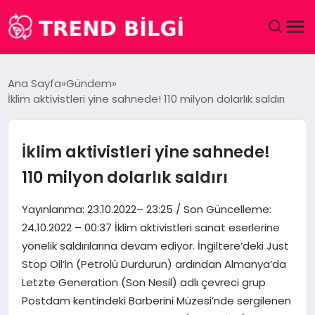
GÜNDEM
Ana Sayfa
Gündem
İklim aktivistleri yine sahnede! 110 milyon dolarlık saldırı
DÜNYA
EĞITIM
İklim aktivistleri yine sahnede!
110 milyon dolarlık saldırı
EKONOMI
Yayınlanma: 23.10.2022– 23:25 / Son Güncelleme:
MAGAZIN
24.10.2022 – 00:37 İklim aktivistleri sanat eserlerine
yönelik saldırılarına devam ediyor. İngiltere’deki Just
SAĞLIK
Stop Oil’in (Petrolü Durdurun) ardından Almanya’da
Letzte Generation (Son Nesil) adlı çevreci grup
SPOR
Postdam kentindeki Barberini Müzesi’nde sergilenen