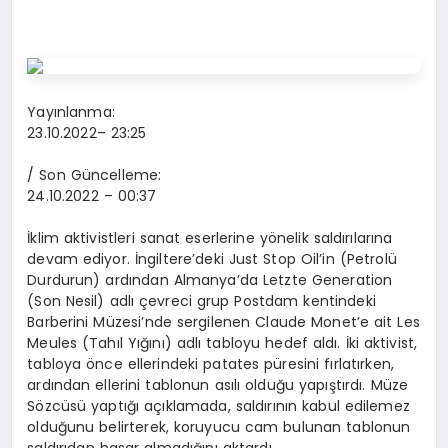
Yayınlanma:
23.10.2022
– 23:25
/ Son Güncelleme:
24.10.2022
– 00:37
İklim aktivistleri sanat eserlerine yönelik saldırılarına
devam ediyor. İngiltere’deki Just Stop Oil’in (Petrolü
Durdurun) ardından Almanya’da Letzte Generation
(Son Nesil) adlı çevreci grup Postdam kentindeki
Barberini Müzesi’nde sergilenen Claude Monet’e ait Les
Meules (Tahıl Yığını) adlı tabloyu hedef aldı. İki aktivist,
tabloya önce ellerindeki patates püresini fırlatırken,
ardından ellerini tablonun asılı olduğu yapıştırdı. Müze
Sözcüsü yaptığı açıklamada, saldırının kabul edilemez
olduğunu belirterek, koruyucu cam bulunan tablonun
saldırıdan hasar almadığını aktardı.