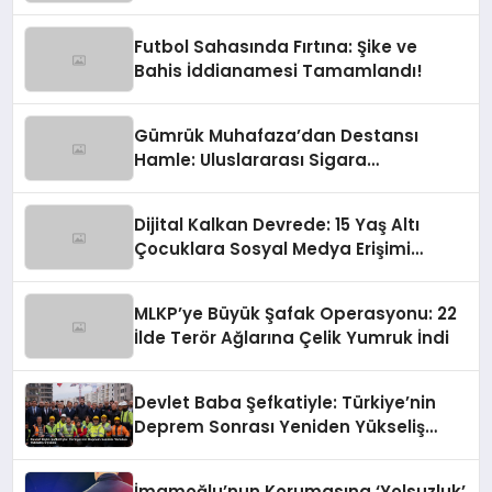
Anılıyor
Futbol Sahasında Fırtına: Şike ve
Bahis İddianamesi Tamamlandı!
Gümrük Muhafaza’dan Destansı
Hamle: Uluslararası Sigara
Kaçakçılığına Çok Yönlü Tokat
Dijital Kalkan Devrede: 15 Yaş Altı
Çocuklara Sosyal Medya Erişimi
Sınırlanıyor!
MLKP’ye Büyük Şafak Operasyonu: 22
İlde Terör Ağlarına Çelik Yumruk İndi
Devlet Baba Şefkatiyle: Türkiye’nin
Deprem Sonrası Yeniden Yükseliş
Öyküsü
İmamoğlu’nun Korumasına ‘Yolsuzluk’