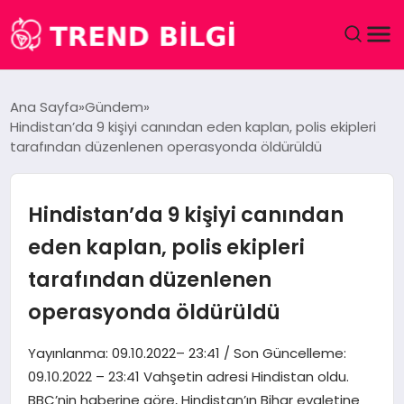
GÜNDEM
Ana Sayfa
Gündem
Hindistan’da 9 kişiyi canından eden kaplan, polis ekipleri
DÜNYA
tarafından düzenlenen operasyonda öldürüldü
EĞITIM
Hindistan’da 9 kişiyi canından
EKONOMI
eden kaplan, polis ekipleri
tarafından düzenlenen
MAGAZIN
operasyonda öldürüldü
SAĞLIK
Yayınlanma: 09.10.2022– 23:41 / Son Güncelleme:
SPOR
09.10.2022 – 23:41 Vahşetin adresi Hindistan oldu.
BBC’nin haberine göre, Hindistan’ın Bihar eyaletine