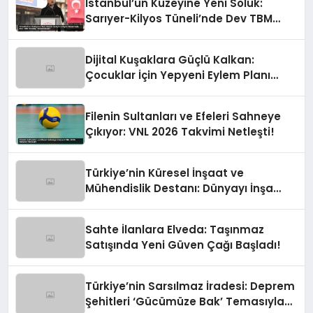
İstanbul’un Kuzeyine Yeni Soluk:
Sarıyer-Kilyos Tüneli’nde Dev TBM
Sondajı Tamamlandı!
Dijital Kuşaklara Güçlü Kalkan:
Çocuklar İçin Yepyeni Eylem Planı
Devrede
Filenin Sultanları ve Efeleri Sahneye
Çıkıyor: VNL 2026 Takvimi Netleşti!
Türkiye’nin Küresel İnşaat ve
Mühendislik Destanı: Dünyayı İnşa
Eden Türk Eli
Sahte İlanlara Elveda: Taşınmaz
Satışında Yeni Güven Çağı Başladı!
Türkiye’nin Sarsılmaz İradesi: Deprem
Şehitleri ‘Gücümüze Bak’ Temasıyla