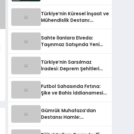
Takvimi Netleşti!
Türkiye’nin Küresel İnşaat ve
Mühendislik Destanı:
Dünyayı İnşa Eden Türk Eli
Sahte İlanlara Elveda:
Taşınmaz Satışında Yeni
Güven Çağı Başladı!
Türkiye’nin Sarsılmaz
İradesi: Deprem Şehitleri
‘Gücümüze Bak’ Temasıyla
Anılıyor
Futbol Sahasında Fırtına:
Şike ve Bahis İddianamesi
Tamamlandı!
Gümrük Muhafaza’dan
Destansı Hamle:
Uluslararası Sigara
Kaçakçılığına Çok Yönlü