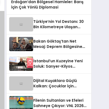
Erdoğan’dan Bölgesel Hamleler: Barış
İçin Çok Yönlü Diplomasi
Türkiye’nin Yol Destanı: 30
Bin Kilometreye Ulaşan
Bölünmüş Yollar ve Aşılmaz
Direnç
Bakan Göktaş’tan Net
Mesaj: Deprem Bölgesine
Turist Gibi Değil, Her Zaman
Kalıcı Destekle Gidiyoruz!
İstanbul’un Kuzeyine Yeni
Soluk: Sarıyer-Kilyos
Tüneli’nde Dev TBM Sondajı
Tamamlandı!
Dijital Kuşaklara Güçlü
Kalkan: Çocuklar İçin
Yepyeni Eylem Planı
Devrede
Filenin Sultanları ve Efeleri
Sahneye Çıkıyor: VNL 2026