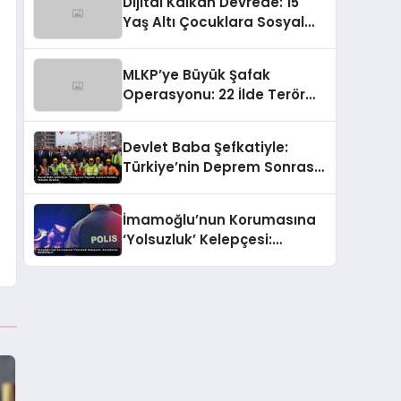
Dijital Kalkan Devrede: 15
Tokat
Yaş Altı Çocuklara Sosyal
Medya Erişimi Sınırlanıyor!
MLKP’ye Büyük Şafak
Operasyonu: 22 İlde Terör
Ağlarına Çelik Yumruk İndi
Devlet Baba Şefkatiyle:
Türkiye’nin Deprem Sonrası
Yeniden Yükseliş Öyküsü
İmamoğlu’nun Korumasına
‘Yolsuzluk’ Kelepçesi:
Soruşturma Derinleşiyor