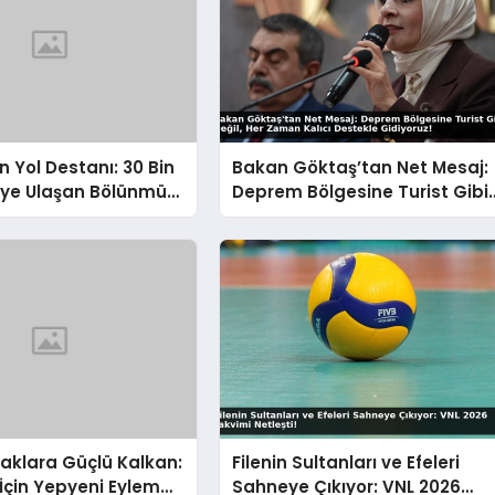
n Yol Destanı: 30 Bin
Bakan Göktaş’tan Net Mesaj:
eye Ulaşan Bölünmüş
Deprem Bölgesine Turist Gibi
 Aşılmaz Direnç
Değil, Her Zaman Kalıcı
Destekle Gidiyoruz!
uşaklara Güçlü Kalkan:
Filenin Sultanları ve Efeleri
İçin Yepyeni Eylem
Sahneye Çıkıyor: VNL 2026