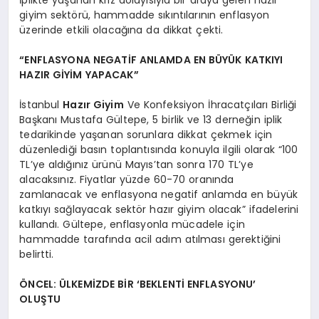
giyim sektörü, hammadde sıkıntılarının enflasyon
üzerinde etkili olacağına da dikkat çekti.
“ENFLASYONA NEGATİF ANLAMDA EN BÜYÜK KATKIYI
HAZIR GİYİM YAPACAK”
İstanbul
Hazır Giyim
Ve Konfeksiyon İhracatçıları Birliği
Başkanı Mustafa Gültepe, 5 birlik ve 13 derneğin iplik
tedarikinde yaşanan sorunlara dikkat çekmek için
düzenlediği basın toplantısında konuyla ilgili olarak “100
TL’ye aldığınız ürünü Mayıs’tan sonra 170 TL’ye
alacaksınız. Fiyatlar yüzde 60-70 oranında
zamlanacak ve enflasyona negatif anlamda en büyük
katkıyı sağlayacak sektör hazır giyim olacak” ifadelerini
kullandı. Gültepe, enflasyonla mücadele için
hammadde tarafında acil adım atılması gerektiğini
belirtti.
ÖNCEL: ÜLKEMİZDE BİR ‘BEKLENTİ ENFLASYONU’
OLUŞTU