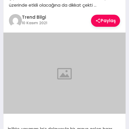
üzerinde etkili olacağına da dikkat çekti …
TEKNOLOJI
Trend Bilgi
YAŞAM
Paylaş
10 Kasım 2021
İplikte yaşanan kriz dolayısıyla bir araya gelen hazır