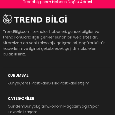
Trendbilgi.com Haberin Doğru Adresi
TrendBilgi.com, teknoloji haberleri, güncel bilgiler ve
trend konularla ilgili içerikler sunan bir web sitesidir.
Sitemizde en yeni teknolojik gelişmeleri, popüler kültür
haberlerini ve ilginizi çekebilecek çeşitli makaleleri
bulabilirsiniz.
KURUMSAL
Künye
Çerez Politikası
Gizlilik Politikası
İletişim
KATEGORİLER
Gündem
Dünya
Eğitim
Ekonomi
Magazin
Sağlık
Spor
Teknoloji
Yaşam