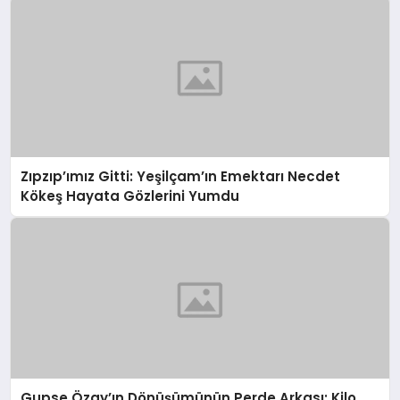
Zıpzıp’ımız Gitti: Yeşilçam’ın Emektarı Necdet
Kökeş Hayata Gözlerini Yumdu
Gupse Özay’ın Dönüşümünün Perde Arkası: Kilo