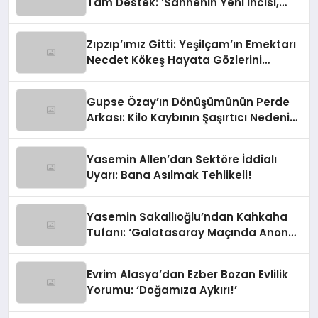
Tam Destek: ‘Sahnenin Yeni İncisi,
Dünya Yıldızı Olmaya Aday!’
Zıpzıp’ımız Gitti: Yeşilçam’ın Emektarı
Necdet Kökeş Hayata Gözlerini
Yumdu
Gupse Özay’ın Dönüşümünün Perde
Arkası: Kilo Kaybının Şaşırtıcı Nedeni
Ortaya Çıktı
Yasemin Allen’dan Sektöre İddialı
Uyarı: Bana Asılmak Tehlikeli!
Yasemin Sakallıoğlu’ndan Kahkaha
Tufanı: ‘Galatasaray Maçında Anons
Yapacaktım!’
Evrim Alasya’dan Ezber Bozan Evlilik
Yorumu: ‘Doğamıza Aykırı!’