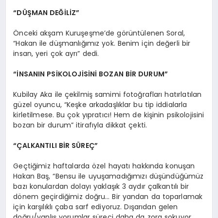
“DÜŞMAN DEĞİLİZ”
Önceki akşam Kuruşeşme’de görüntülenen Soral,
“Hakan ile düşmanlığımız yok. Benim için değerli bir
insan, yeri çok ayrı” dedi.
“İNSANIN PSİKOLOJİSİNİ BOZAN BİR DURUM”
Kubilay Aka ile çekilmiş samimi fotoğrafları hatırlatılan
güzel oyuncu, “Keşke arkadaşlıklar bu tip iddialarla
kirletilmese. Bu çok yıpratıcı! Hem de kişinin psikolojisini
bozan bir durum” itirafıyla dikkat çekti.
“ÇALKANTILI BİR SÜREÇ”
Geçtiğimiz haftalarda özel hayatı hakkında konuşan
Hakan Baş, “Bensu ile uyuşamadığımızı düşündüğümüz
bazı konulardan dolayı yaklaşık 3 aydır çalkantılı bir
dönem geçirdiğimiz doğru… Bir yandan da toparlamak
için karşılıklı çaba sarf ediyoruz. Dışarıdan gelen
doğru/yanlış yorumlar süreci daha da zora sokuyor.