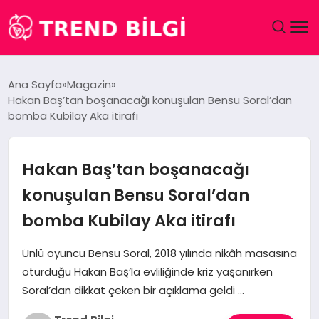
GÜNDEM
Ana Sayfa
Magazin
Hakan Baş’tan boşanacağı konuşulan Bensu Soral’dan
DÜNYA
bomba Kubilay Aka itirafı
EĞITIM
Hakan Baş’tan boşanacağı
EKONOMI
konuşulan Bensu Soral’dan
bomba Kubilay Aka itirafı
MAGAZIN
Ünlü oyuncu Bensu Soral, 2018 yılında nikâh masasına
SAĞLIK
oturduğu Hakan Baş’la evliliğinde kriz yaşanırken
Soral’dan dikkat çeken bir açıklama geldi …
SPOR