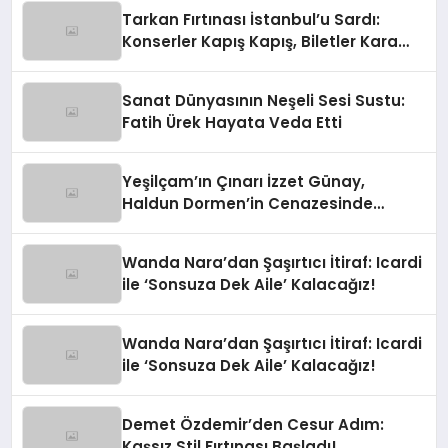
Tarkan Fırtınası İstanbul’u Sardı:
Konserler Kapış Kapış, Biletler Kara
Borsada!
Sanat Dünyasının Neşeli Sesi Sustu:
Fatih Ürek Hayata Veda Etti
Yeşilçam’ın Çınarı İzzet Günay,
Haldun Dormen’in Cenazesinde
Yürekleri Ağza Getirdi
Wanda Nara’dan Şaşırtıcı İtiraf: Icardi
ile ‘Sonsuza Dek Aile’ Kalacağız!
Wanda Nara’dan Şaşırtıcı İtiraf: Icardi
ile ‘Sonsuza Dek Aile’ Kalacağız!
Demet Özdemir’den Cesur Adım:
Kaşsız Stil Fırtınası Başladı!