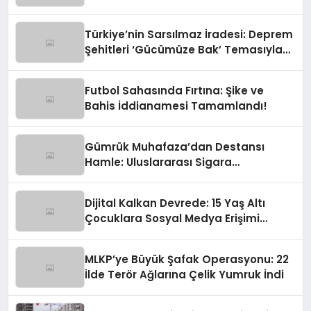
Türkiye’nin Sarsılmaz İradesi: Deprem
Şehitleri ‘Gücümüze Bak’ Temasıyla
Anılıyor
Futbol Sahasında Fırtına: Şike ve
Bahis İddianamesi Tamamlandı!
Gümrük Muhafaza’dan Destansı
Hamle: Uluslararası Sigara
Kaçakçılığına Çok Yönlü Tokat
Dijital Kalkan Devrede: 15 Yaş Altı
Çocuklara Sosyal Medya Erişimi
Sınırlanıyor!
MLKP’ye Büyük Şafak Operasyonu: 22
İlde Terör Ağlarına Çelik Yumruk İndi