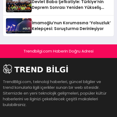
Devlet Baba Şefkatiyle: Türkiye’nin
Deprem Sonrası Yeniden Yükseliş
Öyküsü
İmamoğlu’nun Korumasına ‘Yolsuzluk’
Kelepçesi: Soruşturma Derinleşiyor
Trendbilgi.com Haberin Doğru Adresi
TrendBilgi.com, teknoloji haberleri, güncel bilgiler ve
trend konularla ilgili içerikler sunan bir web sitesidir.
Sitemizde en yeni teknolojik gelişmeleri, popüler kültür
haberlerini ve ilginizi çekebilecek çeşitli makaleleri
bulabilirsiniz.