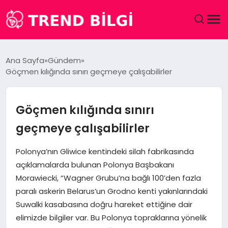
GÜNDEM
Ana Sayfa
Gündem
Göçmen kılığında sınırı geçmeye çalışabilirler
DÜNYA
EĞITIM
Göçmen kılığında sınırı
geçmeye çalışabilirler
EKONOMI
Polonya’nın Gliwice kentindeki silah fabrikasında
MAGAZIN
açıklamalarda bulunan Polonya Başbakanı
Morawiecki, “Wagner Grubu’na bağlı 100’den fazla
SAĞLIK
paralı askerin Belarus’un Grodno kenti yakınlarındaki
Suwalki kasabasına doğru hareket ettiğine dair
SPOR
elimizde bilgiler var. Bu Polonya topraklarına yönelik