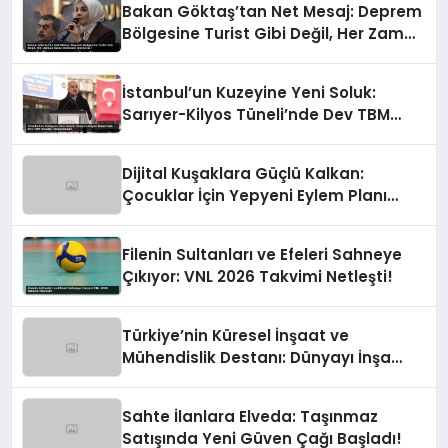
Bakan Göktaş’tan Net Mesaj: Deprem
Bölgesine Turist Gibi Değil, Her Zaman
Kalıcı Destekle Gidiyoruz!
İstanbul’un Kuzeyine Yeni Soluk:
Sarıyer-Kilyos Tüneli’nde Dev TBM
Sondajı Tamamlandı!
Dijital Kuşaklara Güçlü Kalkan:
Çocuklar İçin Yepyeni Eylem Planı
Devrede
Filenin Sultanları ve Efeleri Sahneye
Çıkıyor: VNL 2026 Takvimi Netleşti!
Türkiye’nin Küresel İnşaat ve
Mühendislik Destanı: Dünyayı İnşa
Eden Türk Eli
Sahte İlanlara Elveda: Taşınmaz
Satışında Yeni Güven Çağı Başladı!