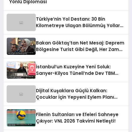
Yönlü Diplomasi
Türkiye’nin Yol Destanı: 30 Bin
Kilometreye Ulaşan Bölünmüş Yollar
ve Aşılmaz Direnç
Bakan Göktaş’tan Net Mesaj: Deprem
Bölgesine Turist Gibi Değil, Her Zaman
Kalıcı Destekle Gidiyoruz!
İstanbul’un Kuzeyine Yeni Soluk:
Sarıyer-Kilyos Tüneli’nde Dev TBM
Sondajı Tamamlandı!
Dijital Kuşaklara Güçlü Kalkan:
Çocuklar İçin Yepyeni Eylem Planı
Devrede
Filenin Sultanları ve Efeleri Sahneye
Çıkıyor: VNL 2026 Takvimi Netleşti!