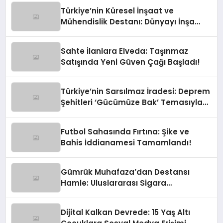
Türkiye’nin Küresel İnşaat ve
Mühendislik Destanı: Dünyayı İnşa
Eden Türk Eli
Sahte İlanlara Elveda: Taşınmaz
Satışında Yeni Güven Çağı Başladı!
Türkiye’nin Sarsılmaz İradesi: Deprem
Şehitleri ‘Gücümüze Bak’ Temasıyla
Anılıyor
Futbol Sahasında Fırtına: Şike ve
Bahis İddianamesi Tamamlandı!
Gümrük Muhafaza’dan Destansı
Hamle: Uluslararası Sigara
Kaçakçılığına Çok Yönlü Tokat
Dijital Kalkan Devrede: 15 Yaş Altı