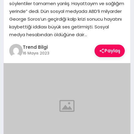
söylentiler tamamen yanlış. Hayattayım ve sağlığım
TEKNOLOJI
yerinde” dedi. Dün sosyal medyada ABD’li milyarder
George Soros’un geçirdiği kalp krizi sonucu hayatını
YAŞAM
kaybettiği iddiası büyük ses getirmişti. Sosyal
medya hesabından öldüğüne dair…
Trend Bilgi
Paylaş
16 Mayıs 2023