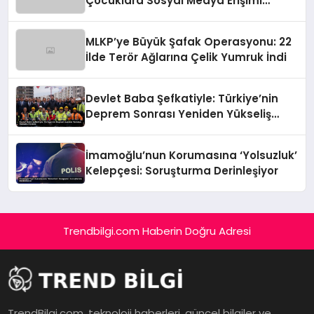
Çocuklara Sosyal Medya Erişimi
Sınırlanıyor!
MLKP’ye Büyük Şafak Operasyonu: 22
İlde Terör Ağlarına Çelik Yumruk İndi
Devlet Baba Şefkatiyle: Türkiye’nin
Deprem Sonrası Yeniden Yükseliş
Öyküsü
İmamoğlu’nun Korumasına ‘Yolsuzluk’
Kelepçesi: Soruşturma Derinleşiyor
Trendbilgi.com Haberin Doğru Adresi
TrendBilgi.com, teknoloji haberleri, güncel bilgiler ve