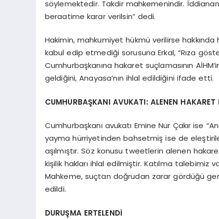
söylemektedir. Takdir mahkemenindir. İddian
beraatime karar verilsin” dedi.
Hakimin, mahkumiyet hükmü verilirse hakkında hü
kabul edip etmediği sorusuna Erkal, “Rıza göst
Cumhurbaşkanına hakaret suçlamasının AİHM’i
geldiğini, Anayasa’nın ihlal edildiğini ifade etti.
CUMHURBAŞKANI AVUKATI: ALENEN HAKARET 
Cumhurbaşkanı avukatı Emine Nur Çakır ise “A
yayma hürriyetinden bahsetmiş ise de eleştirile
aşılmıştır. Söz konusu tweetlerin alenen hakar
kişilik hakları ihlal edilmiştir. Katılma talebimiz
Mahkeme, suçtan doğrudan zarar gördüğü gerek
edildi.
DURUŞMA ERTELENDİ