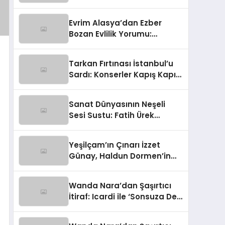
‘Galatasaray Maçında
Anons Yapacaktım!’
Evrim Alasya’dan Ezber
Bozan Evlilik Yorumu:
‘Doğamıza Aykırı!’
Tarkan Fırtınası İstanbul’u
Sardı: Konserler Kapış Kapış,
Biletler Kara Borsada!
Sanat Dünyasının Neşeli
Sesi Sustu: Fatih Ürek
Hayata Veda Etti
Yeşilçam’ın Çınarı İzzet
Günay, Haldun Dormen’in
Cenazesinde Yürekleri Ağza
Getirdi
Wanda Nara’dan Şaşırtıcı
İtiraf: Icardi ile ‘Sonsuza Dek
Aile’ Kalacağız!