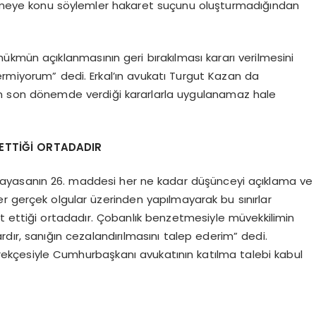
ameye konu söylemler hakaret suçunu oluşturmadığından
kmün açıklanmasının geri bırakılması kararı verilmesini
ermiyorum” dedi. Erkal’ın avukatı Turgut Kazan da
n son dönemde verdiği kararlarla uygulanamaz hale
ETTİĞİ ORTADADIR
nayasanın 26. maddesi her ne kadar düşünceyi açıklama ve
r gerçek olgular üzerinden yapılmayarak bu sınırlar
et ettiği ortadadır. Çobanlık benzetmesiyle müvekkilimin
 vardır, sanığın cezalandırılmasını talep ederim” dedi.
çesiyle Cumhurbaşkanı avukatının katılma talebi kabul