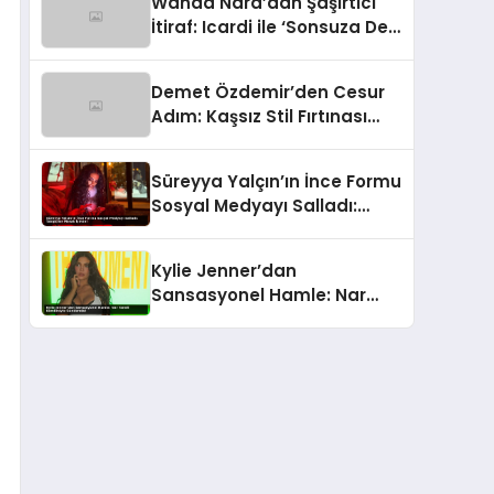
Wanda Nara’dan Şaşırtıcı
İtiraf: Icardi ile ‘Sonsuza Dek
Aile’ Kalacağız!
Demet Özdemir’den Cesur
Adım: Kaşsız Stil Fırtınası
Başladı!
Süreyya Yalçın’ın İnce Formu
Sosyal Medyayı Salladı:
Takipçiler Merak İçinde!
Kylie Jenner’dan
Sansasyonel Hamle: Nar
Taneli Kombiniyle
Gündemde!