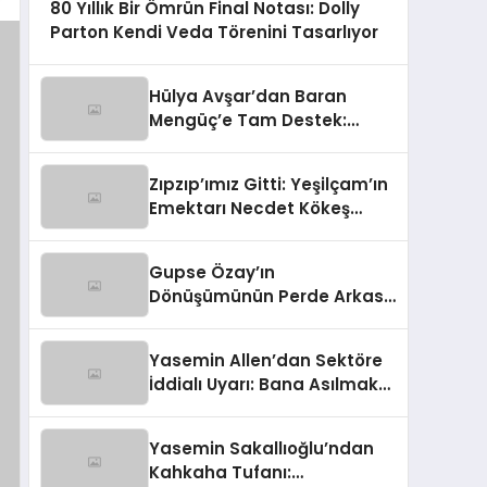
80 Yıllık Bir Ömrün Final Notası: Dolly
Parton Kendi Veda Törenini Tasarlıyor
Hülya Avşar’dan Baran
Mengüç’e Tam Destek:
‘Sahnenin Yeni İncisi, Dünya
Yıldızı Olmaya Aday!’
Zıpzıp’ımız Gitti: Yeşilçam’ın
Emektarı Necdet Kökeş
Hayata Gözlerini Yumdu
Gupse Özay’ın
Dönüşümünün Perde Arkası:
Kilo Kaybının Şaşırtıcı Nedeni
Ortaya Çıktı
Yasemin Allen’dan Sektöre
İddialı Uyarı: Bana Asılmak
Tehlikeli!
Yasemin Sakallıoğlu’ndan
Kahkaha Tufanı: