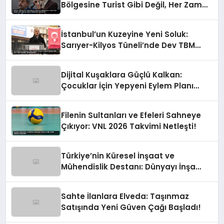
Bölgesine Turist Gibi Değil, Her Zaman
Kalıcı Destekle Gidiyoruz!
İstanbul’un Kuzeyine Yeni Soluk:
Sarıyer-Kilyos Tüneli’nde Dev TBM
Sondajı Tamamlandı!
Dijital Kuşaklara Güçlü Kalkan:
Çocuklar İçin Yepyeni Eylem Planı
Devrede
Filenin Sultanları ve Efeleri Sahneye
Çıkıyor: VNL 2026 Takvimi Netleşti!
Türkiye’nin Küresel İnşaat ve
Mühendislik Destanı: Dünyayı İnşa
Eden Türk Eli
Sahte İlanlara Elveda: Taşınmaz
Satışında Yeni Güven Çağı Başladı!