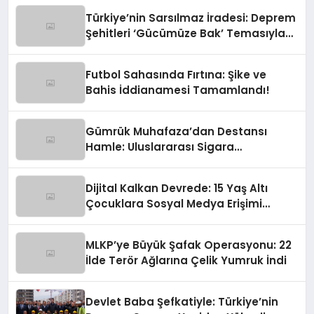
Türkiye’nin Sarsılmaz İradesi: Deprem
Şehitleri ‘Gücümüze Bak’ Temasıyla
Anılıyor
Futbol Sahasında Fırtına: Şike ve
Bahis İddianamesi Tamamlandı!
Gümrük Muhafaza’dan Destansı
Hamle: Uluslararası Sigara
Kaçakçılığına Çok Yönlü Tokat
Dijital Kalkan Devrede: 15 Yaş Altı
Çocuklara Sosyal Medya Erişimi
Sınırlanıyor!
MLKP’ye Büyük Şafak Operasyonu: 22
İlde Terör Ağlarına Çelik Yumruk İndi
Devlet Baba Şefkatiyle: Türkiye’nin