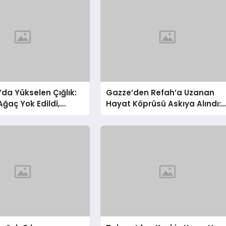
’da Yükselen Çığlık:
Gazze’den Refah’a Uzanan
Ağaç Yok Edildi,
Hayat Köprüsü Askıya Alındı:
 Çalındı!
Hasta Tahliyelerinde Şok
Gelişme