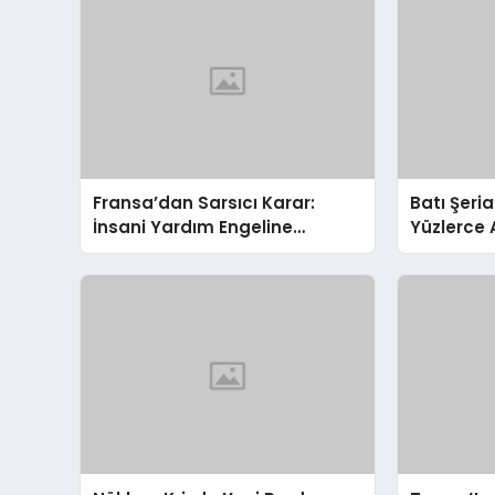
Fransa’dan Sarsıcı Karar:
Batı Şeria
İnsani Yardım Engeline
Yüzlerce 
‘Soykırım Ortaklığı’
Hayvanlar
Tutuklaması!