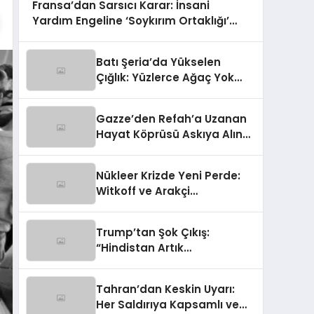
Fransa’dan Sarsıcı Karar: İnsani
Yardım Engeline ‘Soykırım Ortaklığı’
Tutuklaması!
Batı Şeria’da Yükselen
Çığlık: Yüzlerce Ağaç Yok
Edildi, Hayvanlar Çalındı!
Gazze’den Refah’a Uzanan
Hayat Köprüsü Askıya Alındı:
Hasta Tahliyelerinde Şok
Gelişme
Nükleer Krizde Yeni Perde:
Witkoff ve Arakçi
İstanbul’da Masaya
Oturuyor
Trump’tan Şok Çıkış:
“Hindistan Artık
Venezuela’dan Petrol
Alacak!”
Tahran’dan Keskin Uyarı:
Her Saldırıya Kapsamlı ve