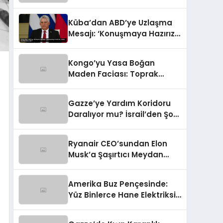
Pişman Edici Cevap!
Küba’dan ABD’ye Uzlaşma
Mesajı: ‘Konuşmaya Hazırız,
Ama Şartlarımız Var!’
Kongo’yu Yasa Boğan
Maden Faciası: Toprak
Yüzlerce İşçiye Mezar Oldu
Gazze’ye Yardım Koridoru
Daralıyor mu? İsrail’den Şok
Edici Kısıtlama Talebi
Ryanair CEO’sundan Elon
Musk’a Şaşırtıcı Meydan
Okuma: Söz Düellosu Bilek
Güreşine mi Dönüşüyor?
Amerika Buz Pençesinde:
Yüz Binlerce Hane Elektriksiz
Kaldı