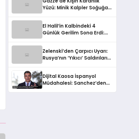
Gazze’de Kışın Karanlık
Yüzü: Minik Kalpler Soğuğa
Yenik Düştü
El Halil’in Kalbindeki 4
Günlük Gerilim Sona Erdi:
Halk Sokaklara Aktı!
Zelenski’den Çarpıcı Uyarı:
Rusya’nın ‘Yıkıcı’ Saldırıları
Karşısında Gökler İçin Acil
Destek
Dijital Kaosa İspanyol
Müdahalesi: Sanchez’den
Sosyal Medya Patronlarına
Beş Maddelik Ültimatom