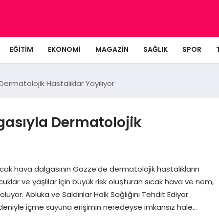
EĞITIM
EKONOMI
MAGAZIN
SAĞLIK
SPOR
ermatolojik Hastalıklar Yayılıyor
gasıyla Dermatolojik
 sıcak hava dalgasının Gazze’de dermatolojik hastalıkların
uklar ve yaşlılar için büyük risk oluşturan sıcak hava ve nem,
oluyor. Abluka ve Saldırılar Halk Sağlığını Tehdit Ediyor
nedeniyle içme suyuna erişimin neredeyse imkansız hale…