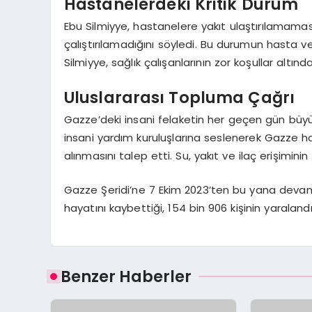
Hastanelerdeki Kritik Durum
Ebu Silmiyye, hastanelere yakıt ulaştırılamamas
çalıştırılamadığını söyledi. Bu durumun hasta ve
Silmiyye, sağlık çalışanlarının zor koşullar altınd
Uluslararası Topluma Çağrı
Gazze’deki insani felaketin her geçen gün büy
insani yardım kuruluşlarına seslenerek Gazze h
alınmasını talep etti. Su, yakıt ve ilaç erişiminin
Gazze Şeridi’ne 7 Ekim 2023’ten bu yana devam ede
hayatını kaybettiği, 154 bin 906 kişinin yaralandığ
Benzer Haberler