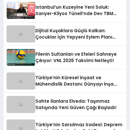
İstanbul’un Kuzeyine Yeni Soluk:
Sarıyer-Kilyos Tüneli’nde Dev TBM
Sondajı Tamamlandı!
Dijital Kuşaklara Güçlü Kalkan:
Çocuklar İçin Yepyeni Eylem Planı
Devrede
Filenin Sultanları ve Efeleri Sahneye
Çıkıyor: VNL 2026 Takvimi Netleşti!
Türkiye’nin Küresel İnşaat ve
Mühendislik Destanı: Dünyayı İnşa
Eden Türk Eli
Sahte İlanlara Elveda: Taşınmaz
Satışında Yeni Güven Çağı Başladı!
Türkiye’nin Sarsılmaz İradesi: Deprem