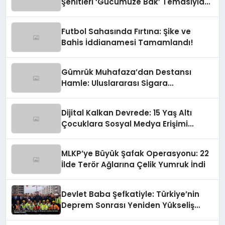
Şehitleri ‘Gücümüze Bak’ Temasıyla
Anılıyor
Futbol Sahasında Fırtına: Şike ve
Bahis İddianamesi Tamamlandı!
Gümrük Muhafaza’dan Destansı
Hamle: Uluslararası Sigara
Kaçakçılığına Çok Yönlü Tokat
Dijital Kalkan Devrede: 15 Yaş Altı
Çocuklara Sosyal Medya Erişimi
Sınırlanıyor!
MLKP’ye Büyük Şafak Operasyonu: 22
İlde Terör Ağlarına Çelik Yumruk İndi
Devlet Baba Şefkatiyle: Türkiye’nin
Deprem Sonrası Yeniden Yükseliş
Öyküsü