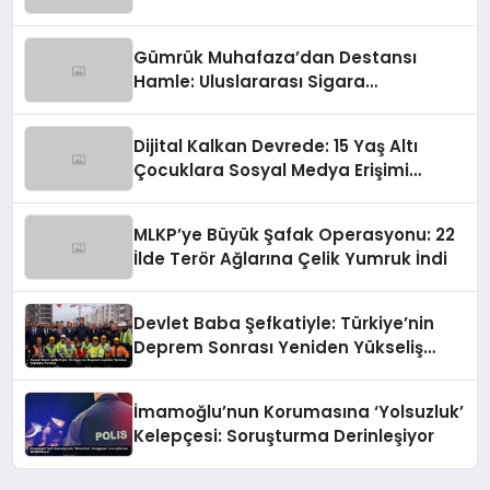
Gümrük Muhafaza’dan Destansı
Hamle: Uluslararası Sigara
Kaçakçılığına Çok Yönlü Tokat
Dijital Kalkan Devrede: 15 Yaş Altı
Çocuklara Sosyal Medya Erişimi
Sınırlanıyor!
MLKP’ye Büyük Şafak Operasyonu: 22
İlde Terör Ağlarına Çelik Yumruk İndi
Devlet Baba Şefkatiyle: Türkiye’nin
Deprem Sonrası Yeniden Yükseliş
Öyküsü
İmamoğlu’nun Korumasına ‘Yolsuzluk’
Kelepçesi: Soruşturma Derinleşiyor