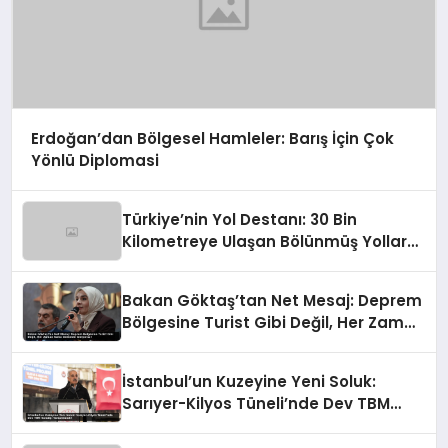
Erdoğan’dan Bölgesel Hamleler: Barış İçin Çok
Yönlü Diplomasi
Türkiye’nin Yol Destanı: 30 Bin
Kilometreye Ulaşan Bölünmüş Yollar
ve Aşılmaz Direnç
Bakan Göktaş’tan Net Mesaj: Deprem
Bölgesine Turist Gibi Değil, Her Zaman
Kalıcı Destekle Gidiyoruz!
İstanbul’un Kuzeyine Yeni Soluk:
Sarıyer-Kilyos Tüneli’nde Dev TBM
Sondajı Tamamlandı!