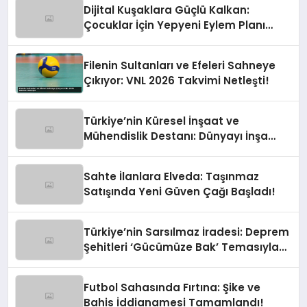
Dijital Kuşaklara Güçlü Kalkan:
Çocuklar İçin Yepyeni Eylem Planı
Devrede
Filenin Sultanları ve Efeleri Sahneye
Çıkıyor: VNL 2026 Takvimi Netleşti!
Türkiye’nin Küresel İnşaat ve
Mühendislik Destanı: Dünyayı İnşa
Eden Türk Eli
Sahte İlanlara Elveda: Taşınmaz
Satışında Yeni Güven Çağı Başladı!
Türkiye’nin Sarsılmaz İradesi: Deprem
Şehitleri ‘Gücümüze Bak’ Temasıyla
Anılıyor
Futbol Sahasında Fırtına: Şike ve
Bahis İddianamesi Tamamlandı!