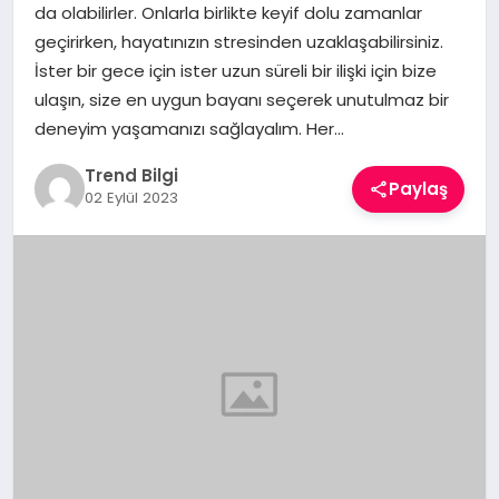
da olabilirler. Onlarla birlikte keyif dolu zamanlar
TEKNOLOJI
geçirirken, hayatınızın stresinden uzaklaşabilirsiniz.
İster bir gece için ister uzun süreli bir ilişki için bize
YAŞAM
ulaşın, size en uygun bayanı seçerek unutulmaz bir
deneyim yaşamanızı sağlayalım. Her…
Trend Bilgi
Paylaş
02 Eylül 2023