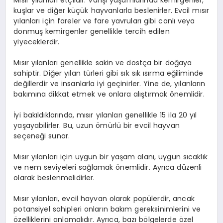
Mısır yılanları etçildir. Vahşi yaşamlarında kemirgenler,
kuşlar ve diğer küçük hayvanlarla beslenirler. Evcil mısır
yılanları için fareler ve fare yavruları gibi canlı veya
donmuş kemirgenler genellikle tercih edilen
yiyeceklerdir.
Mısır yılanları genellikle sakin ve dostça bir doğaya
sahiptir. Diğer yılan türleri gibi sık sık ısırma eğiliminde
değillerdir ve insanlarla iyi geçinirler. Yine de, yılanların
bakımına dikkat etmek ve onlara alıştırmak önemlidir.
İyi bakıldıklarında, mısır yılanları genellikle 15 ila 20 yıl
yaşayabilirler. Bu, uzun ömürlü bir evcil hayvan
seçeneği sunar.
Mısır yılanları için uygun bir yaşam alanı, uygun sıcaklık
ve nem seviyeleri sağlamak önemlidir. Ayrıca düzenli
olarak beslenmelidirler.
Mısır yılanları, evcil hayvan olarak popülerdir, ancak
potansiyel sahipleri onların bakım gereksinimlerini ve
özelliklerini anlamalıdır. Ayrıca, bazı bölgelerde özel