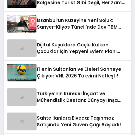
Bölgesine Turist Gibi Değil, Her Zaman
Kalıcı Destekle Gidiyoruz!
İstanbul’un Kuzeyine Yeni Soluk:
Sarıyer-Kilyos Tüneli’nde Dev TBM
Sondajı Tamamlandı!
Dijital Kuşaklara Güçlü Kalkan:
Çocuklar İçin Yepyeni Eylem Planı
Devrede
Filenin Sultanları ve Efeleri Sahneye
Çıkıyor: VNL 2026 Takvimi Netleşti!
Türkiye’nin Küresel İnşaat ve
Mühendislik Destanı: Dünyayı İnşa
Eden Türk Eli
Sahte İlanlara Elveda: Taşınmaz
Satışında Yeni Güven Çağı Başladı!