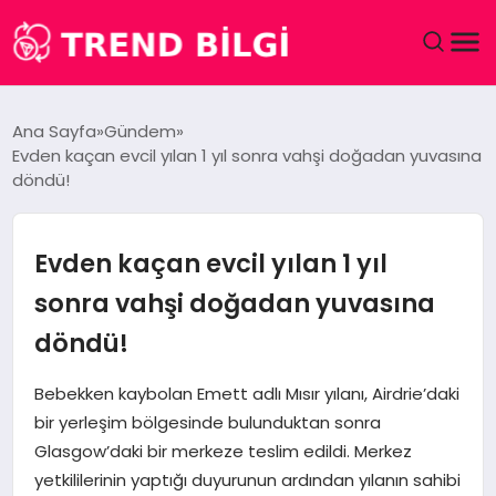
GÜNDEM
Ana Sayfa
Gündem
Evden kaçan evcil yılan 1 yıl sonra vahşi doğadan yuvasına
DÜNYA
döndü!
EĞITIM
Evden kaçan evcil yılan 1 yıl
EKONOMI
sonra vahşi doğadan yuvasına
döndü!
MAGAZIN
Bebekken kaybolan Emett adlı Mısır yılanı, Airdrie’daki
SAĞLIK
bir yerleşim bölgesinde bulunduktan sonra
Glasgow’daki bir merkeze teslim edildi. Merkez
SPOR
yetkililerinin yaptığı duyurunun ardından yılanın sahibi