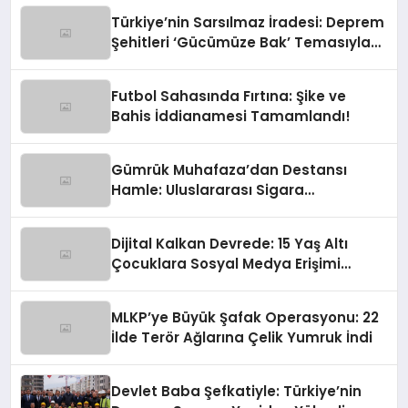
Türkiye’nin Sarsılmaz İradesi: Deprem
Şehitleri ‘Gücümüze Bak’ Temasıyla
Anılıyor
Futbol Sahasında Fırtına: Şike ve
Bahis İddianamesi Tamamlandı!
Gümrük Muhafaza’dan Destansı
Hamle: Uluslararası Sigara
Kaçakçılığına Çok Yönlü Tokat
Dijital Kalkan Devrede: 15 Yaş Altı
Çocuklara Sosyal Medya Erişimi
Sınırlanıyor!
MLKP’ye Büyük Şafak Operasyonu: 22
İlde Terör Ağlarına Çelik Yumruk İndi
Devlet Baba Şefkatiyle: Türkiye’nin