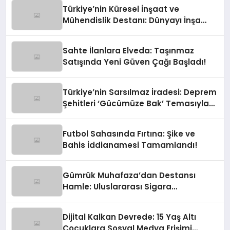
Türkiye’nin Küresel İnşaat ve
Mühendislik Destanı: Dünyayı İnşa
Eden Türk Eli
Sahte İlanlara Elveda: Taşınmaz
Satışında Yeni Güven Çağı Başladı!
Türkiye’nin Sarsılmaz İradesi: Deprem
Şehitleri ‘Gücümüze Bak’ Temasıyla
Anılıyor
Futbol Sahasında Fırtına: Şike ve
Bahis İddianamesi Tamamlandı!
Gümrük Muhafaza’dan Destansı
Hamle: Uluslararası Sigara
Kaçakçılığına Çok Yönlü Tokat
Dijital Kalkan Devrede: 15 Yaş Altı
Çocuklara Sosyal Medya Erişimi