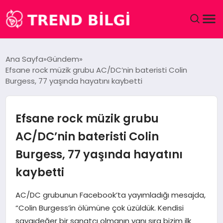
GÜNDEM
Ana Sayfa
Gündem
Efsane rock müzik grubu AC/DC’nin bateristi Colin
DÜNYA
Burgess, 77 yaşında hayatını kaybetti
EĞITIM
Efsane rock müzik grubu
EKONOMI
AC/DC’nin bateristi Colin
Burgess, 77 yaşında hayatını
MAGAZIN
kaybetti
SAĞLIK
AC/DC grubunun Facebook’ta yayımladığı mesajda,
SPOR
“Colin Burgess’in ölümüne çok üzüldük. Kendisi
saygıdeğer bir sanatçı olmanın yanı sıra bizim ilk