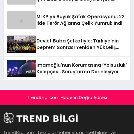
Sınırlanıyor!
MLKP’ye Büyük Şafak Operasyonu: 22
İlde Terör Ağlarına Çelik Yumruk İndi
Devlet Baba Şefkatiyle: Türkiye’nin
Deprem Sonrası Yeniden Yükseliş
Öyküsü
İmamoğlu’nun Korumasına ‘Yolsuzluk’
Kelepçesi: Soruşturma Derinleşiyor
Trendbilgi.com Haberin Doğru Adresi
TrendBilgi.com, teknoloji haberleri, güncel bilgiler ve