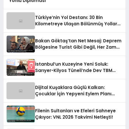
Yönlü Diplomasi
Türkiye’nin Yol Destanı: 30 Bin
Kilometreye Ulaşan Bölünmüş Yollar
ve Aşılmaz Direnç
Bakan Göktaş’tan Net Mesaj: Deprem
Bölgesine Turist Gibi Değil, Her Zaman
Kalıcı Destekle Gidiyoruz!
İstanbul’un Kuzeyine Yeni Soluk:
Sarıyer-Kilyos Tüneli’nde Dev TBM
Sondajı Tamamlandı!
Dijital Kuşaklara Güçlü Kalkan:
Çocuklar İçin Yepyeni Eylem Planı
Devrede
Filenin Sultanları ve Efeleri Sahneye
Çıkıyor: VNL 2026 Takvimi Netleşti!