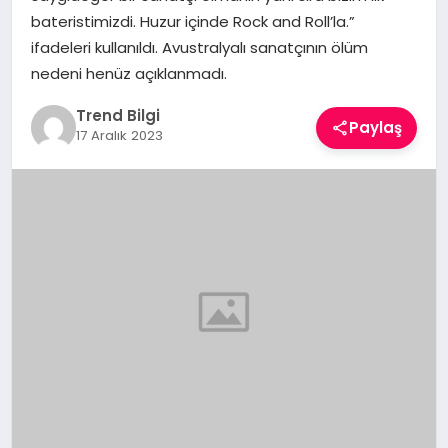
TEKNOLOJI
bateristimizdi. Huzur içinde Rock and Roll’la.”
ifadeleri kullanıldı. Avustralyalı sanatçının ölüm
YAŞAM
nedeni henüz açıklanmadı.
Trend Bilgi
Paylaş
17 Aralık 2023