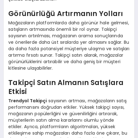
Görünürlüğü Artırmanın Yolları
Mağazaların platformlarda daha görünür hale gelmesi,
satışların artmasında önemli bir rol oynar. Takipçi
sayısının artırılması, mağazanın arama sonuçlarında
ve önerilerde daha üst sıralarda yer almasını sağlar. Bu
da daha fazla potansiyel müşteriye ulaşma ve satışları
artırma fırsatı sunar. Takipçi satın alarak, mağazalar
görünürlüklerini artırabilir ve daha geniş bir müşteri
kitlesine ulaşabilirler.
Takipçi Satın Almanın Satışlara
Etkisi
Trendyol Takipçi
sayısının artması, mağazaların satış
performansını doğrudan etkiler. Yüksek takipçi sayısı,
mağazanın popülerliğini ve güvenilirliğini artırarak,
müşterilerin satın alma kararlarını olumlu yönde
etkiler. Ayrıca, platformların algoritmaları, yüksek
etkileşime sahip mağazaları daha fazla öne çıkarır, bu