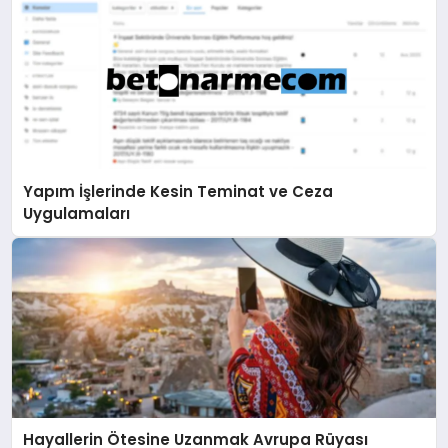
Yapım İşlerinde Kesin Teminat ve Ceza
Uygulamaları
Hayallerin Ötesine Uzanmak Avrupa Rüyası