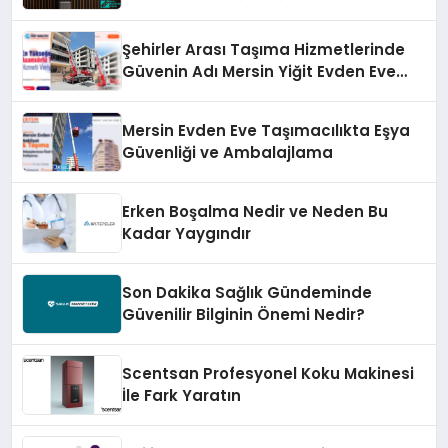
Avantajlar Nelerdir?
Şehirler Arası Taşıma Hizmetlerinde
Güvenin Adı Mersin Yiğit Evden Eve
Nakliyat
Mersin Evden Eve Taşımacılıkta Eşya
Güvenliği ve Ambalajlama
Erken Boşalma Nedir ve Neden Bu
Kadar Yaygındır
Son Dakika Sağlık Gündeminde
Güvenilir Bilginin Önemi Nedir?
Scentsan Profesyonel Koku Makinesi
İle Fark Yaratın