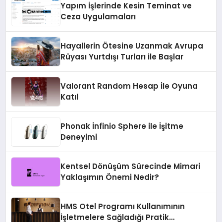
Yapım İşlerinde Kesin Teminat ve
Ceza Uygulamaları
Hayallerin Ötesine Uzanmak Avrupa
Rüyası Yurtdışı Turları ile Başlar
Valorant Random Hesap İle Oyuna
Katıl
Phonak İnfinio Sphere ile İşitme
Deneyimi
Kentsel Dönüşüm Sürecinde Mimari
Yaklaşımın Önemi Nedir?
HMS Otel Programı Kullanımının
İşletmelere Sağladığı Pratik