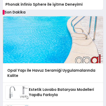
Phonak İnfinio Sphere ile İşitme Deneyimi
Son Dakika
Opal Yapı ile Havuz Seramiği Uygulamalarında
Kalite
Estetik Lavabo Bataryası Modelleri
YapıBu Farkıyla