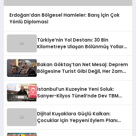
Erdoğan’dan Bölgesel Hamleler: Barış İçin Çok
Yönlü Diplomasi
Türkiye’nin Yol Destanı: 30 Bin
Kilometreye Ulaşan Bölünmüş Yollar
ve Aşılmaz Direnç
Bakan Göktaş’tan Net Mesaj: Deprem
Bölgesine Turist Gibi Değil, Her Zaman
Kalıcı Destekle Gidiyoruz!
İstanbul’un Kuzeyine Yeni Soluk:
Sarıyer-Kilyos Tüneli’nde Dev TBM
Sondajı Tamamlandı!
Dijital Kuşaklara Güçlü Kalkan:
Çocuklar İçin Yepyeni Eylem Planı
Devrede