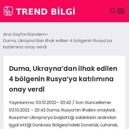
GÜNDEM
Ana Sayfa
Gündem
Duma, Ukrayna’dan ilhak edilen 4 bölgenin Rusya’ya
DÜNYA
katılımına onay verdi
EĞITIM
Duma, Ukrayna’dan ilhak edilen
EKONOMI
4 bölgenin Rusya’ya katılımına
onay verdi
MAGAZIN
Yayınlanma: 03.10.2022– 20:42 / Son Güncelleme:
SAĞLIK
03.10.2022 – 20:42 Duma, Rusya’nın ilhakını onayladı.
Rusya’nın Ukrayna’ya başlattığı saldırıların ardından
SPOR
işgal ettiği Donbass Bölgesi’ndeki Donetsk, Luhansk,