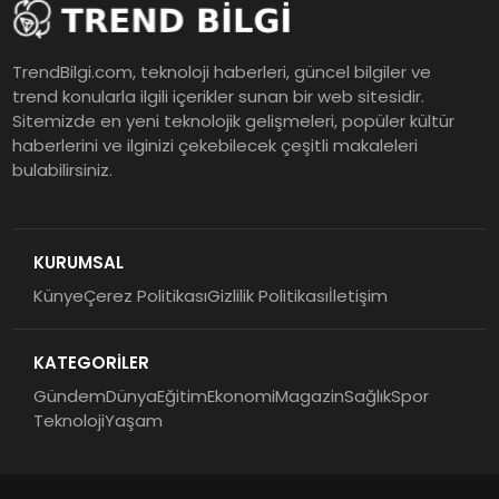
TrendBilgi.com, teknoloji haberleri, güncel bilgiler ve
trend konularla ilgili içerikler sunan bir web sitesidir.
Sitemizde en yeni teknolojik gelişmeleri, popüler kültür
haberlerini ve ilginizi çekebilecek çeşitli makaleleri
bulabilirsiniz.
KURUMSAL
Künye
Çerez Politikası
Gizlilik Politikası
İletişim
KATEGORİLER
Gündem
Dünya
Eğitim
Ekonomi
Magazin
Sağlık
Spor
Teknoloji
Yaşam