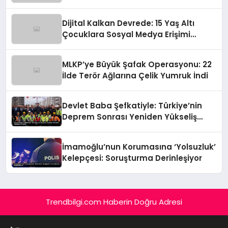
Kaçakçılığına Çok Yönlü Tokat
Dijital Kalkan Devrede: 15 Yaş Altı
Çocuklara Sosyal Medya Erişimi
Sınırlanıyor!
MLKP’ye Büyük Şafak Operasyonu: 22
İlde Terör Ağlarına Çelik Yumruk İndi
Devlet Baba Şefkatiyle: Türkiye’nin
Deprem Sonrası Yeniden Yükseliş
Öyküsü
İmamoğlu’nun Korumasına ‘Yolsuzluk’
Kelepçesi: Soruşturma Derinleşiyor
Trendbilgi.com Haberin Doğru Adresi