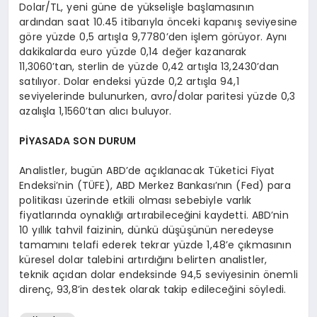
Dolar/TL, yeni güne de yükselişle başlamasının
ardından saat 10.45 itibarıyla önceki kapanış seviyesine
göre yüzde 0,5 artışla 9,7780’den işlem görüyor. Aynı
dakikalarda euro yüzde 0,14 değer kazanarak
11,3060’tan, sterlin de yüzde 0,42 artışla 13,2430’dan
satılıyor. Dolar endeksi yüzde 0,2 artışla 94,1
seviyelerinde bulunurken, avro/dolar paritesi yüzde 0,3
azalışla 1,1560’tan alıcı buluyor.
PİYASADA SON DURUM
Analistler, bugün ABD’de açıklanacak Tüketici Fiyat
Endeksi’nin (TÜFE), ABD Merkez Bankası’nın (Fed) para
politikası üzerinde etkili olması sebebiyle varlık
fiyatlarında oynaklığı artırabileceğini kaydetti. ABD’nin
10 yıllık tahvil faizinin, dünkü düşüşünün neredeyse
tamamını telafi ederek tekrar yüzde 1,48’e çıkmasının
küresel dolar talebini artırdığını belirten analistler,
teknik açıdan dolar endeksinde 94,5 seviyesinin önemli
direnç, 93,8’in destek olarak takip edileceğini söyledi.