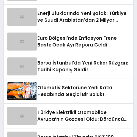
Soluk
Enerji Ufuklarında Yeni Şafak: Türkiye
ve Suudi Arabistan’dan 2 Milyar
Dolarlık Güneş Hamlesi
Euro Bölgesi’nde Enflasyon Frene
Bastı: Ocak Ayı Raporu Geldi!
Borsa İstanbul’da Yeni Rekor Rüzgarı:
Tarihi Kapanış Geldi!
Otomotiv Sektörüne Yerli Katkı
Hesabında Geçici Bir Soluk!
Türkiye Elektrikli Otomobilde
Avrupa’nın Gözdesi Oldu: Dördüncü
Büyük Pazarız!