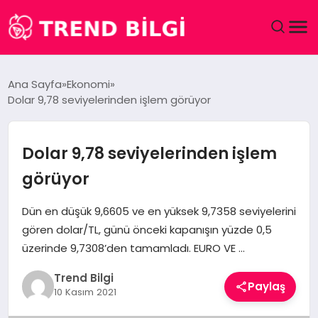
GÜNDEM
Ana Sayfa
Ekonomi
Dolar 9,78 seviyelerinden işlem görüyor
DÜNYA
EĞITIM
Dolar 9,78 seviyelerinden işlem
görüyor
EKONOMI
Dün en düşük 9,6605 ve en yüksek 9,7358 seviyelerini
MAGAZIN
gören dolar/TL, günü önceki kapanışın yüzde 0,5
üzerinde 9,7308’den tamamladı. EURO VE …
SAĞLIK
Trend Bilgi
Paylaş
10 Kasım 2021
SPOR