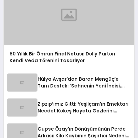
80 Yıllık Bir Ömrün Final Notası: Dolly Parton
Kendi Veda Törenini Tasarlıyor
Hülya Avşar’dan Baran Mengüç’e
Tam Destek: ‘Sahnenin Yeni İncisi,
Dünya Yıldızı Olmaya Aday!’
Zıpzıp’ımız Gitti: Yeşilçam’ın Emektarı
Necdet Kökeş Hayata Gözlerini
Yumdu
Gupse Özay’ın Dönüşümünün Perde
Arkası: Kilo Kaybının Şaşırtıcı Nedeni