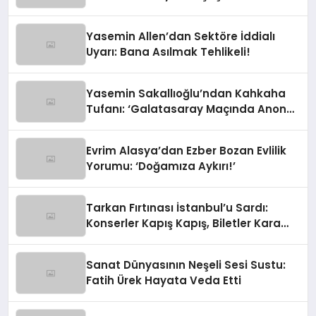
Ortaya Çıktı
Yasemin Allen’dan Sektöre İddialı
Uyarı: Bana Asılmak Tehlikeli!
Yasemin Sakallıoğlu’ndan Kahkaha
Tufanı: ‘Galatasaray Maçında Anons
Yapacaktım!’
Evrim Alasya’dan Ezber Bozan Evlilik
Yorumu: ‘Doğamıza Aykırı!’
Tarkan Fırtınası İstanbul’u Sardı:
Konserler Kapış Kapış, Biletler Kara
Borsada!
Sanat Dünyasının Neşeli Sesi Sustu:
Fatih Ürek Hayata Veda Etti