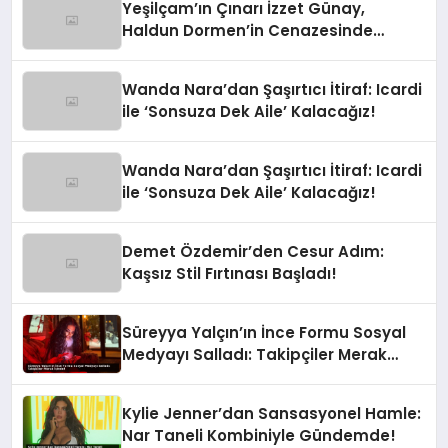
Yeşilçam’ın Çınarı İzzet Günay,
Haldun Dormen’in Cenazesinde
Yürekleri Ağza Getirdi
Wanda Nara’dan Şaşırtıcı İtiraf: Icardi
ile ‘Sonsuza Dek Aile’ Kalacağız!
Wanda Nara’dan Şaşırtıcı İtiraf: Icardi
ile ‘Sonsuza Dek Aile’ Kalacağız!
Demet Özdemir’den Cesur Adım:
Kaşsız Stil Fırtınası Başladı!
Süreyya Yalçın’ın İnce Formu Sosyal
Medyayı Salladı: Takipçiler Merak
İçinde!
Kylie Jenner’dan Sansasyonel Hamle:
Nar Taneli Kombiniyle Gündemde!