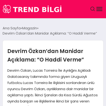
GÜNDEM
Ana Sayfa
Magazin
Devrim Özkan’dan Manidar Açıklama: “O Haddi Verme”
DÜNYA
EĞITIM
Devrim Özkan’dan Manidar
Açıklama: “O Haddi Verme”
EKONOMI
Devrim Özkan, Lucas Torreira İle Ayrılığını Açıkladı
MAGAZIN
Galatasaray takımında forma giyen Uruguaylı
futbolcu Lucas Torreira ile ilişkisini sonlandıran ünlü
SAĞLIK
oyuncu Devrim Özkan, ayrılıklarına dair manidar bir
açıklama yaptı. İkinci Şansları da Kısa Sürdü Ağustos
SPOR
ayında barışan ve ilişkilerine ikinci bir şans veren