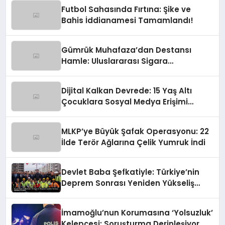
Futbol Sahasında Fırtına: Şike ve
Bahis İddianamesi Tamamlandı!
Gümrük Muhafaza’dan Destansı
Hamle: Uluslararası Sigara
Kaçakçılığına Çok Yönlü Tokat
Dijital Kalkan Devrede: 15 Yaş Altı
Çocuklara Sosyal Medya Erişimi
Sınırlanıyor!
MLKP’ye Büyük Şafak Operasyonu: 22
İlde Terör Ağlarına Çelik Yumruk İndi
Devlet Baba Şefkatiyle: Türkiye’nin
Deprem Sonrası Yeniden Yükseliş
Öyküsü
İmamoğlu’nun Korumasına ‘Yolsuzluk’
Kelepçesi: Soruşturma Derinleşiyor