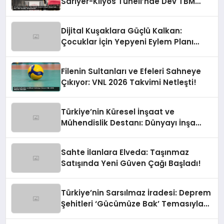
Sarıyer-Kilyos Tüneli’nde Dev TBM
Sondajı Tamamlandı!
Dijital Kuşaklara Güçlü Kalkan:
Çocuklar İçin Yepyeni Eylem Planı
Devrede
Filenin Sultanları ve Efeleri Sahneye
Çıkıyor: VNL 2026 Takvimi Netleşti!
Türkiye’nin Küresel İnşaat ve
Mühendislik Destanı: Dünyayı İnşa
Eden Türk Eli
Sahte İlanlara Elveda: Taşınmaz
Satışında Yeni Güven Çağı Başladı!
Türkiye’nin Sarsılmaz İradesi: Deprem
Şehitleri ‘Gücümüze Bak’ Temasıyla
Anılıyor