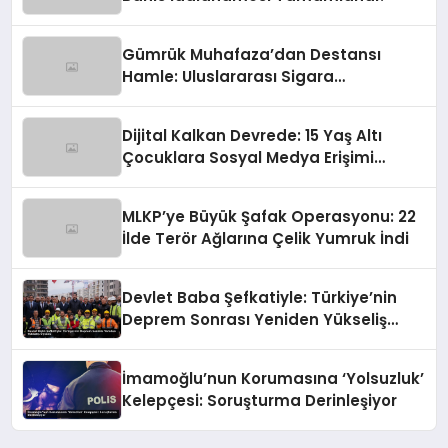
Gümrük Muhafaza’dan Destansı
Hamle: Uluslararası Sigara
Kaçakçılığına Çok Yönlü Tokat
Dijital Kalkan Devrede: 15 Yaş Altı
Çocuklara Sosyal Medya Erişimi
Sınırlanıyor!
MLKP’ye Büyük Şafak Operasyonu: 22
İlde Terör Ağlarına Çelik Yumruk İndi
Devlet Baba Şefkatiyle: Türkiye’nin
Deprem Sonrası Yeniden Yükseliş
Öyküsü
İmamoğlu’nun Korumasına ‘Yolsuzluk’
Kelepçesi: Soruşturma Derinleşiyor