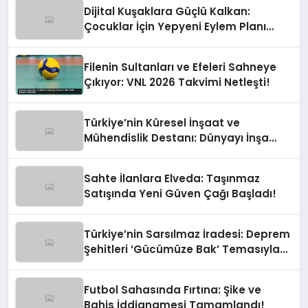
Dijital Kuşaklara Güçlü Kalkan:
Çocuklar İçin Yepyeni Eylem Planı
Devrede
Filenin Sultanları ve Efeleri Sahneye
Çıkıyor: VNL 2026 Takvimi Netleşti!
Türkiye’nin Küresel İnşaat ve
Mühendislik Destanı: Dünyayı İnşa
Eden Türk Eli
Sahte İlanlara Elveda: Taşınmaz
Satışında Yeni Güven Çağı Başladı!
Türkiye’nin Sarsılmaz İradesi: Deprem
Şehitleri ‘Gücümüze Bak’ Temasıyla
Anılıyor
Futbol Sahasında Fırtına: Şike ve
Bahis İddianamesi Tamamlandı!