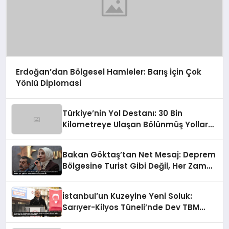
Erdoğan’dan Bölgesel Hamleler: Barış İçin Çok
Yönlü Diplomasi
Türkiye’nin Yol Destanı: 30 Bin
Kilometreye Ulaşan Bölünmüş Yollar
ve Aşılmaz Direnç
Bakan Göktaş’tan Net Mesaj: Deprem
Bölgesine Turist Gibi Değil, Her Zaman
Kalıcı Destekle Gidiyoruz!
İstanbul’un Kuzeyine Yeni Soluk:
Sarıyer-Kilyos Tüneli’nde Dev TBM
Sondajı Tamamlandı!