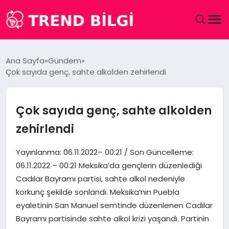
GÜNDEM
Ana Sayfa
Gündem
Çok sayıda genç, sahte alkolden zehirlendi
DÜNYA
EĞITIM
Çok sayıda genç, sahte alkolden
zehirlendi
EKONOMI
Yayınlanma: 06.11.2022– 00:21 / Son Güncelleme:
MAGAZIN
06.11.2022 – 00:21 Meksika’da gençlerin düzenlediği
Cadılar Bayramı partisi, sahte alkol nedeniyle
SAĞLIK
korkunç şekilde sonlandı. Meksika’nın Puebla
eyaletinin San Manuel semtinde düzenlenen Cadılar
SPOR
Bayramı partisinde sahte alkol krizi yaşandı. Partinin