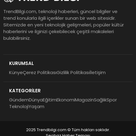
TrendBilgi.com, teknoloji haberleri, güncel bilgiler ve
trend konularla ilgili içerikler sunan bir web sitesidir.
Sitemizde en yeni teknolojik gelişmeleri, popüler kültür
haberlerini ve ilginizi çekebilecek çeşitli makaleleri
bulabilirsiniz.
KURUMSAL
Künye
Çerez Politikası
Gizlilik Politikası
İletişim
KATEGORİLER
Gündem
Dünya
Eğitim
Ekonomi
Magazin
Sağlık
Spor
Teknoloji
Yaşam
2025 Trendbilgi.com © Tüm hakları saklıdır.
Seobaz Haber Teması