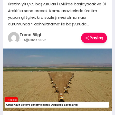
üretim yılı ÇKS başvuruları 1 Eylül‘de başlayacak ve 31
TEKNOLOJI
Aralık‘ta sona erecek. Kamu arazilerinde üretim
yapan çiftçiler, kira sözleşmesi olmaması
YAŞAM
durumunda ‘Taahhütname’ ile başvuruda…
Trend Bilgi
Paylaş
31 Ağustos 2025