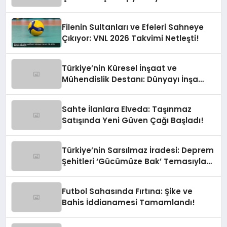
Devrede
Filenin Sultanları ve Efeleri Sahneye
Çıkıyor: VNL 2026 Takvimi Netleşti!
Türkiye’nin Küresel İnşaat ve
Mühendislik Destanı: Dünyayı İnşa
Eden Türk Eli
Sahte İlanlara Elveda: Taşınmaz
Satışında Yeni Güven Çağı Başladı!
Türkiye’nin Sarsılmaz İradesi: Deprem
Şehitleri ‘Gücümüze Bak’ Temasıyla
Anılıyor
Futbol Sahasında Fırtına: Şike ve
Bahis İddianamesi Tamamlandı!