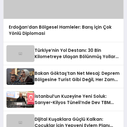
Erdoğan’dan Bölgesel Hamleler: Barış İçin Çok
Yönlü Diplomasi
Türkiye’nin Yol Destanı: 30 Bin
Kilometreye Ulaşan Bölünmüş Yollar
ve Aşılmaz Direnç
Bakan Göktaş’tan Net Mesaj: Deprem
Bölgesine Turist Gibi Değil, Her Zaman
Kalıcı Destekle Gidiyoruz!
İstanbul’un Kuzeyine Yeni Soluk:
Sarıyer-Kilyos Tüneli’nde Dev TBM
Sondajı Tamamlandı!
Dijital Kuşaklara Güçlü Kalkan:
Çocuklar İçin Yepyeni Eylem Planı