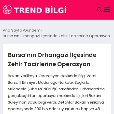
GÜNDEM
Ana Sayfa
Gündem
Bursa’nın Orhangazi İlçesinde Zehir Tacirlerine Operasyon
DÜNYA
EĞITIM
Bursa’nın Orhangazi İlçesinde
Zehir Tacirlerine Operasyon
EKONOMI
Bakan Yerlikaya, Operasyon Hakkında Bilgi Verdi
MAGAZIN
Bursa İl Emniyet Müdürlüğü Narkotik Suçlarla
Mücadele Şube Müdürlüğü tarafından Orhangazi’de
SAĞLIK
gerçekleştirilen operasyon hakkında İçişleri Bakanı
Süleyman Soylu bilgi verdi. Detaylar Bakan Yerlikaya,
SPOR
operasyonda 300 bin adet uyuşturucu hap ve 48