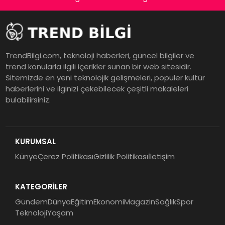
TrendBilgi.com, teknoloji haberleri, güncel bilgiler ve
trend konularla ilgili içerikler sunan bir web sitesidir.
Sitemizde en yeni teknolojik gelişmeleri, popüler kültür
haberlerini ve ilginizi çekebilecek çeşitli makaleleri
bulabilirsiniz.
KURUMSAL
Künye
Çerez Politikası
Gizlilik Politikası
İletişim
KATEGORİLER
Gündem
Dünya
Eğitim
Ekonomi
Magazin
Sağlık
Spor
Teknoloji
Yaşam