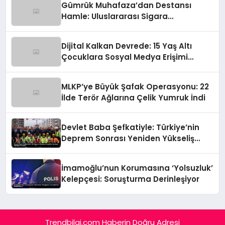
Gümrük Muhafaza’dan Destansı
Hamle: Uluslararası Sigara
Kaçakçılığına Çok Yönlü Tokat
Dijital Kalkan Devrede: 15 Yaş Altı
Çocuklara Sosyal Medya Erişimi
Sınırlanıyor!
MLKP’ye Büyük Şafak Operasyonu: 22
İlde Terör Ağlarına Çelik Yumruk İndi
Devlet Baba Şefkatiyle: Türkiye’nin
Deprem Sonrası Yeniden Yükseliş
Öyküsü
İmamoğlu’nun Korumasına ‘Yolsuzluk’
Kelepçesi: Soruşturma Derinleşiyor
Trendbilgi.com Haberin Doğru Adresi