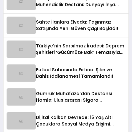
Mühendislik Destanı: Dünyayı İnşa
Eden Türk Eli
Sahte İlanlara Elveda: Taşınmaz
Satışında Yeni Güven Çağı Başladı!
Türkiye’nin Sarsılmaz İradesi: Deprem
Şehitleri ‘Gücümüze Bak’ Temasıyla
Anılıyor
Futbol Sahasında Fırtına: Şike ve
Bahis İddianamesi Tamamlandı!
Gümrük Muhafaza’dan Destansı
Hamle: Uluslararası Sigara
Kaçakçılığına Çok Yönlü Tokat
Dijital Kalkan Devrede: 15 Yaş Altı
Çocuklara Sosyal Medya Erişimi
Sınırlanıyor!