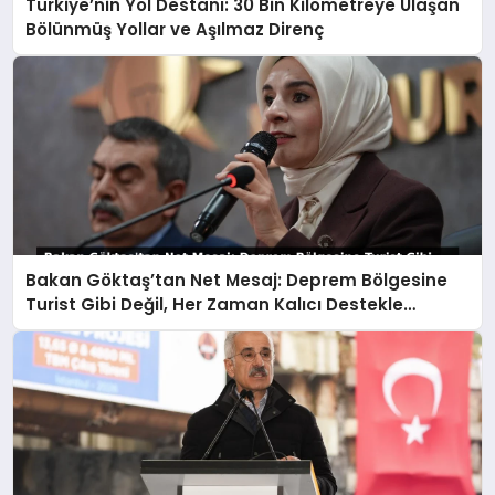
Türkiye’nin Yol Destanı: 30 Bin Kilometreye Ulaşan
Bölünmüş Yollar ve Aşılmaz Direnç
Bakan Göktaş’tan Net Mesaj: Deprem Bölgesine
Turist Gibi Değil, Her Zaman Kalıcı Destekle
Gidiyoruz!