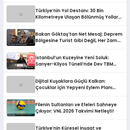
Türkiye’nin Yol Destanı: 30 Bin
Kilometreye Ulaşan Bölünmüş Yollar
ve Aşılmaz Direnç
Bakan Göktaş’tan Net Mesaj: Deprem
Bölgesine Turist Gibi Değil, Her Zaman
Kalıcı Destekle Gidiyoruz!
İstanbul’un Kuzeyine Yeni Soluk:
Sarıyer-Kilyos Tüneli’nde Dev TBM
Sondajı Tamamlandı!
Dijital Kuşaklara Güçlü Kalkan:
Çocuklar İçin Yepyeni Eylem Planı
Devrede
Filenin Sultanları ve Efeleri Sahneye
Çıkıyor: VNL 2026 Takvimi Netleşti!
Türkiye’nin Küresel İnşaat ve