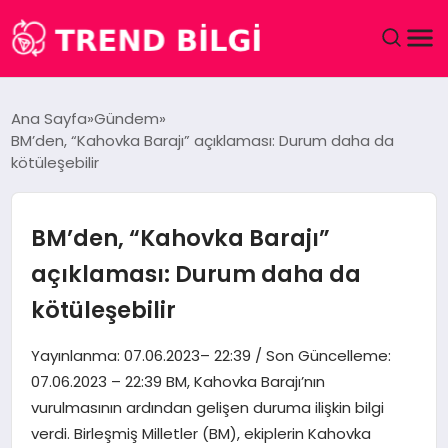
GÜNDEM
Ana Sayfa
Gündem
BM’den, “Kahovka Barajı” açıklaması: Durum daha da
DÜNYA
kötüleşebilir
EĞITIM
BM’den, “Kahovka Barajı”
EKONOMI
açıklaması: Durum daha da
kötüleşebilir
MAGAZIN
Yayınlanma: 07.06.2023– 22:39 / Son Güncelleme:
SAĞLIK
07.06.2023 – 22:39 BM, Kahovka Barajı’nın
vurulmasının ardından gelişen duruma ilişkin bilgi
SPOR
verdi. Birleşmiş Milletler (BM), ekiplerin Kahovka