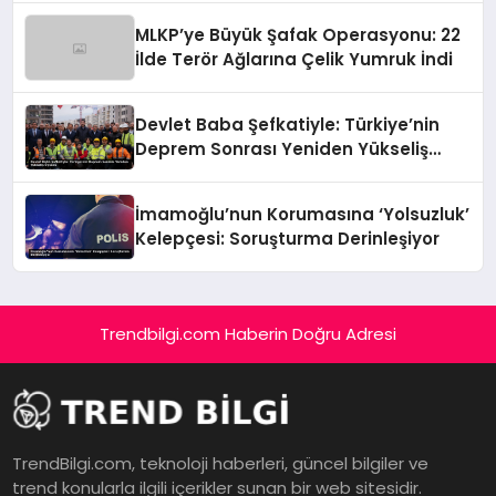
MLKP’ye Büyük Şafak Operasyonu: 22
İlde Terör Ağlarına Çelik Yumruk İndi
Devlet Baba Şefkatiyle: Türkiye’nin
Deprem Sonrası Yeniden Yükseliş
Öyküsü
İmamoğlu’nun Korumasına ‘Yolsuzluk’
Kelepçesi: Soruşturma Derinleşiyor
Trendbilgi.com Haberin Doğru Adresi
TrendBilgi.com, teknoloji haberleri, güncel bilgiler ve
trend konularla ilgili içerikler sunan bir web sitesidir.