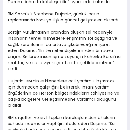
Durum daha da kötüleşebilir.” uyarısında bulundu.
BM Sözcüsü Stephane Dujarric, günlük basın
toplantısında konuya ilişkin güncel gelişmeleri aktardı.
Barajın vurulmasının ardından oluşan sel nedeniyle
insanların temel hizmetlere erişiminin zorlaştığına ve
sağlık sorunlarının da ortaya çıkabileceğine işaret
eden Dujarric, “En temel endişelerimizden biri suya
erişim. Binlerce insan içme suyu için Kahovka Barajı’na
muhtaç ve su seviyesi çok hızlı bir şekilde azalıyor.”
dedi.
Dujarric, BM’nin etkilenenlere acil yardım ulaştırmak
için durmadan çalıştığını belirterek, insani yardım
örgütlerinin de Herson bölgesindekilerin tahliyesine ve
başka bölgelere yerleştirilmesine yardımcı olduğunu
bildirdi.
BM örgütleri ve sivil toplum kuruluşlarından ekiplerin
sahada incemeler yaptığını ifade eden Dujarric, “Su
seviyeleri artmaya devam ediyor, daha fazla köy ve