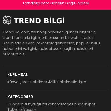
Trendbilgi.com Haberin Doğru Adresi
TrendBilgi.com, teknoloji haberleri, güncel bilgiler ve
trend konularla ilgili içerikler sunan bir web sitesidir.
Sitemizde en yeni teknolojik gelişmeleri, popüler kültür
haberlerini ve ilginizi çekebilecek çeşitli makaleleri
bulabilirsiniz.
KURUMSAL
Künye
Çerez Politikası
Gizlilik Politikası
İletişim
KATEGORİLER
Gündem
Dünya
Eğitim
Ekonomi
Magazin
Sağlık
Spor
Teknoloji
Yaşam