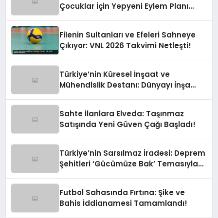
Çocuklar İçin Yepyeni Eylem Planı
Devrede
Filenin Sultanları ve Efeleri Sahneye
Çıkıyor: VNL 2026 Takvimi Netleşti!
Türkiye’nin Küresel İnşaat ve
Mühendislik Destanı: Dünyayı İnşa
Eden Türk Eli
Sahte İlanlara Elveda: Taşınmaz
Satışında Yeni Güven Çağı Başladı!
Türkiye’nin Sarsılmaz İradesi: Deprem
Şehitleri ‘Gücümüze Bak’ Temasıyla
Anılıyor
Futbol Sahasında Fırtına: Şike ve
Bahis İddianamesi Tamamlandı!