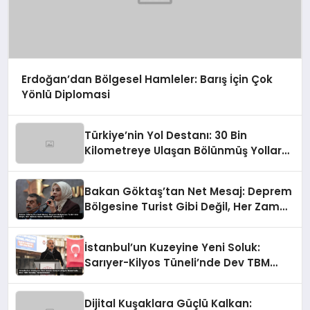
Erdoğan’dan Bölgesel Hamleler: Barış İçin Çok
Yönlü Diplomasi
Türkiye’nin Yol Destanı: 30 Bin
Kilometreye Ulaşan Bölünmüş Yollar
ve Aşılmaz Direnç
Bakan Göktaş’tan Net Mesaj: Deprem
Bölgesine Turist Gibi Değil, Her Zaman
Kalıcı Destekle Gidiyoruz!
İstanbul’un Kuzeyine Yeni Soluk:
Sarıyer-Kilyos Tüneli’nde Dev TBM
Sondajı Tamamlandı!
Dijital Kuşaklara Güçlü Kalkan: