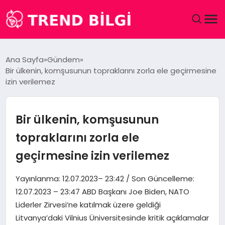
GÜNDEM
Ana Sayfa
Gündem
Bir ülkenin, komşusunun topraklarını zorla ele geçirmesine
DÜNYA
izin verilemez
EĞITIM
Bir ülkenin, komşusunun
EKONOMI
topraklarını zorla ele
geçirmesine izin verilemez
MAGAZIN
Yayınlanma: 12.07.2023– 23:42 / Son Güncelleme:
SAĞLIK
12.07.2023 – 23:47 ABD Başkanı Joe Biden, NATO
Liderler Zirvesi’ne katılmak üzere geldiği
SPOR
Litvanya’daki Vilnius Üniversitesinde kritik açıklamalar