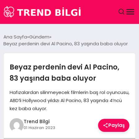
GÜNDEM
Ana Sayfa
Gündem
Beyaz perdenin devi Al Pacino, 83 yaşında baba oluyor
DÜNYA
EĞITIM
Beyaz perdenin devi Al Pacino,
83 yaşında baba oluyor
EKONOMI
Hafızalardan silinmeyecek filmlerin baş rol oyuncusu,
MAGAZIN
ABD’li Hollywood yıldızı Al Pacino, 83 yaşında 4’ncü
kez baba oluyor.
SAĞLIK
Trend Bilgi
Paylaş
01 Haziran 2023
SPOR