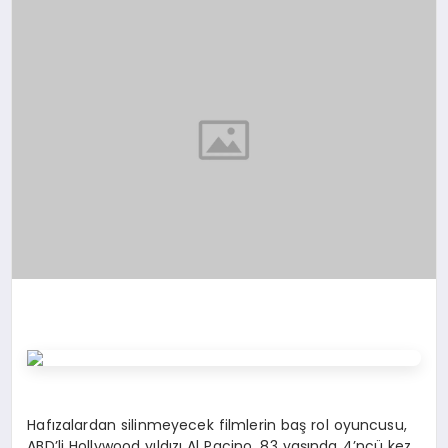
TEKNOLOJI
YAŞAM
Hafızalardan silinmeyecek filmlerin baş rol oyuncusu,
ABD’li Hollywood yıldızı Al Pacino, 83 yaşında 4’ncü kez