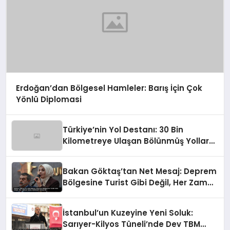
Erdoğan’dan Bölgesel Hamleler: Barış İçin Çok
Yönlü Diplomasi
Türkiye’nin Yol Destanı: 30 Bin
Kilometreye Ulaşan Bölünmüş Yollar
ve Aşılmaz Direnç
Bakan Göktaş’tan Net Mesaj: Deprem
Bölgesine Turist Gibi Değil, Her Zaman
Kalıcı Destekle Gidiyoruz!
İstanbul’un Kuzeyine Yeni Soluk:
Sarıyer-Kilyos Tüneli’nde Dev TBM