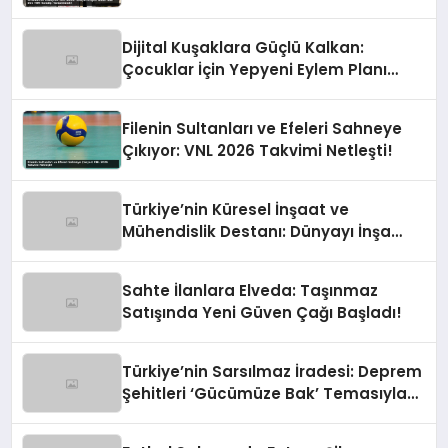
Sondajı Tamamlandı!
Dijital Kuşaklara Güçlü Kalkan:
Çocuklar İçin Yepyeni Eylem Planı
Devrede
Filenin Sultanları ve Efeleri Sahneye
Çıkıyor: VNL 2026 Takvimi Netleşti!
Türkiye’nin Küresel İnşaat ve
Mühendislik Destanı: Dünyayı İnşa
Eden Türk Eli
Sahte İlanlara Elveda: Taşınmaz
Satışında Yeni Güven Çağı Başladı!
Türkiye’nin Sarsılmaz İradesi: Deprem
Şehitleri ‘Gücümüze Bak’ Temasıyla
Anılıyor