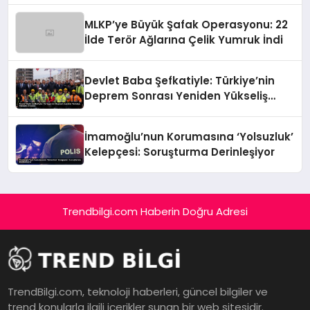
MLKP’ye Büyük Şafak Operasyonu: 22
İlde Terör Ağlarına Çelik Yumruk İndi
Devlet Baba Şefkatiyle: Türkiye’nin
Deprem Sonrası Yeniden Yükseliş
Öyküsü
İmamoğlu’nun Korumasına ‘Yolsuzluk’
Kelepçesi: Soruşturma Derinleşiyor
Trendbilgi.com Haberin Doğru Adresi
TrendBilgi.com, teknoloji haberleri, güncel bilgiler ve
trend konularla ilgili içerikler sunan bir web sitesidir.