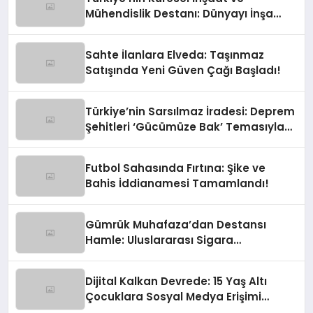
Mühendislik Destanı: Dünyayı İnşa
Eden Türk Eli
Sahte İlanlara Elveda: Taşınmaz
Satışında Yeni Güven Çağı Başladı!
Türkiye’nin Sarsılmaz İradesi: Deprem
Şehitleri ‘Gücümüze Bak’ Temasıyla
Anılıyor
Futbol Sahasında Fırtına: Şike ve
Bahis İddianamesi Tamamlandı!
Gümrük Muhafaza’dan Destansı
Hamle: Uluslararası Sigara
Kaçakçılığına Çok Yönlü Tokat
Dijital Kalkan Devrede: 15 Yaş Altı
Çocuklara Sosyal Medya Erişimi
Sınırlanıyor!