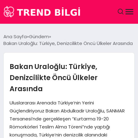
GÜNDEM
Ana Sayfa
Gündem
Bakan Uraloğlu: Türkiye, Denizcilikte Öncü Ülkeler Arasında
DÜNYA
EĞITIM
Bakan Uraloğlu: Türkiye,
Denizcilikte Öncü Ülkeler
EKONOMI
Arasında
MAGAZIN
Uluslararası Arenada Türkiye’nin Yerini
Güçlendiriyoruz Bakan Abdulkadir Uraloğlu, SANMAR
SAĞLIK
Tersanesi’nde gerçekleşen “Kurtarma 19-20
Römorkörleri Teslim Alma Töreni”nde yaptığı
SPOR
konuşmada, Türkiye’nin denizcilik alanındaki