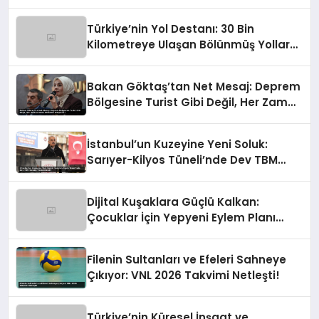
Türkiye’nin Yol Destanı: 30 Bin
Kilometreye Ulaşan Bölünmüş Yollar
ve Aşılmaz Direnç
Bakan Göktaş’tan Net Mesaj: Deprem
Bölgesine Turist Gibi Değil, Her Zaman
Kalıcı Destekle Gidiyoruz!
İstanbul’un Kuzeyine Yeni Soluk:
Sarıyer-Kilyos Tüneli’nde Dev TBM
Sondajı Tamamlandı!
Dijital Kuşaklara Güçlü Kalkan:
Çocuklar İçin Yepyeni Eylem Planı
Devrede
Filenin Sultanları ve Efeleri Sahneye
Çıkıyor: VNL 2026 Takvimi Netleşti!
Türkiye’nin Küresel İnşaat ve