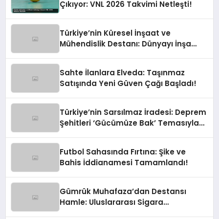
Çıkıyor: VNL 2026 Takvimi Netleşti!
Türkiye’nin Küresel İnşaat ve
Mühendislik Destanı: Dünyayı İnşa
Eden Türk Eli
Sahte İlanlara Elveda: Taşınmaz
Satışında Yeni Güven Çağı Başladı!
Türkiye’nin Sarsılmaz İradesi: Deprem
Şehitleri ‘Gücümüze Bak’ Temasıyla
Anılıyor
Futbol Sahasında Fırtına: Şike ve
Bahis İddianamesi Tamamlandı!
Gümrük Muhafaza’dan Destansı
Hamle: Uluslararası Sigara
Kaçakçılığına Çok Yönlü Tokat