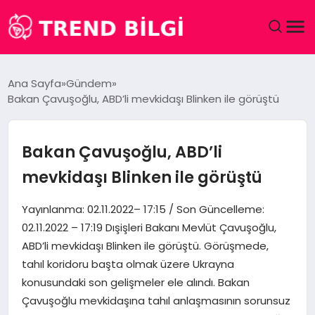
GÜNDEM
Ana Sayfa
Gündem
Bakan Çavuşoğlu, ABD’li mevkidaşı Blinken ile görüştü
DÜNYA
EĞITIM
Bakan Çavuşoğlu, ABD’li
mevkidaşı Blinken ile görüştü
EKONOMI
Yayınlanma: 02.11.2022– 17:15 / Son Güncelleme:
MAGAZIN
02.11.2022 – 17:19 Dışişleri Bakanı Mevlüt Çavuşoğlu,
ABD’li mevkidaşı Blinken ile görüştü. Görüşmede,
SAĞLIK
tahıl koridoru başta olmak üzere Ukrayna
konusundaki son gelişmeler ele alındı. Bakan
SPOR
Çavuşoğlu mevkidaşına tahıl anlaşmasının sorunsuz