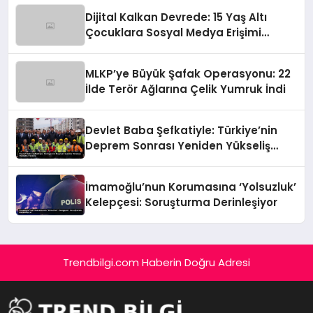
Dijital Kalkan Devrede: 15 Yaş Altı
Çocuklara Sosyal Medya Erişimi
Sınırlanıyor!
MLKP’ye Büyük Şafak Operasyonu: 22
İlde Terör Ağlarına Çelik Yumruk İndi
Devlet Baba Şefkatiyle: Türkiye’nin
Deprem Sonrası Yeniden Yükseliş
Öyküsü
İmamoğlu’nun Korumasına ‘Yolsuzluk’
Kelepçesi: Soruşturma Derinleşiyor
Trendbilgi.com Haberin Doğru Adresi