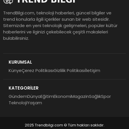
TrendBilgi.com, teknoloji haberleri, güncel bilgiler ve
trend konularla ilgili içerikler sunan bir web sitesidir.
Sitemizde en yeni teknolojik gelişmeleri, popüler kültür
haberlerini ve ilginizi çekebilecek çeşitli makaleleri
bulabilirsiniz.
KURUMSAL
Künye
Çerez Politikası
Gizlilik Politikası
İletişim
KATEGORİLER
Gündem
Dünya
Eğitim
Ekonomi
Magazin
Sağlık
Spor
Teknoloji
Yaşam
2025 Trendbilgi.com © Tüm hakları saklıdır.