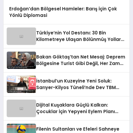
Erdoğan’dan Bölgesel Hamleler: Barış İçin Çok
Yönlü Diplomasi
Türkiye’nin Yol Destanı: 30 Bin
Kilometreye Ulaşan Bölünmüş Yollar
ve Aşılmaz Direnç
Bakan Göktaş’tan Net Mesaj: Deprem
Bölgesine Turist Gibi Değil, Her Zaman
Kalıcı Destekle Gidiyoruz!
İstanbul’un Kuzeyine Yeni Soluk:
Sarıyer-Kilyos Tüneli’nde Dev TBM
Sondajı Tamamlandı!
Dijital Kuşaklara Güçlü Kalkan:
Çocuklar İçin Yepyeni Eylem Planı
Devrede
Filenin Sultanları ve Efeleri Sahneye