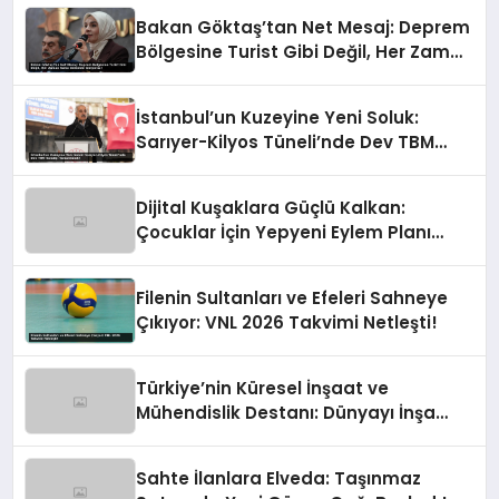
Bakan Göktaş’tan Net Mesaj: Deprem
Bölgesine Turist Gibi Değil, Her Zaman
Kalıcı Destekle Gidiyoruz!
İstanbul’un Kuzeyine Yeni Soluk:
Sarıyer-Kilyos Tüneli’nde Dev TBM
Sondajı Tamamlandı!
Dijital Kuşaklara Güçlü Kalkan:
Çocuklar İçin Yepyeni Eylem Planı
Devrede
Filenin Sultanları ve Efeleri Sahneye
Çıkıyor: VNL 2026 Takvimi Netleşti!
Türkiye’nin Küresel İnşaat ve
Mühendislik Destanı: Dünyayı İnşa
Eden Türk Eli
Sahte İlanlara Elveda: Taşınmaz