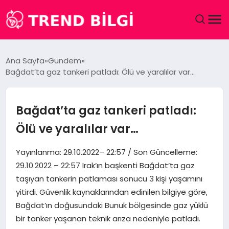
GÜNDEM
Ana Sayfa
Gündem
Bağdat’ta gaz tankeri patladı: Ölü ve yaralılar var…
DÜNYA
EĞITIM
Bağdat’ta gaz tankeri patladı:
Ölü ve yaralılar var…
EKONOMI
Yayınlanma: 29.10.2022– 22:57 / Son Güncelleme:
MAGAZIN
29.10.2022 – 22:57 Irak’ın başkenti Bağdat’ta gaz
taşıyan tankerin patlaması sonucu 3 kişi yaşamını
SAĞLIK
yitirdi. Güvenlik kaynaklarından edinilen bilgiye göre,
Bağdat’ın doğusundaki Bunuk bölgesinde gaz yüklü
SPOR
bir tanker yaşanan teknik arıza nedeniyle patladı.