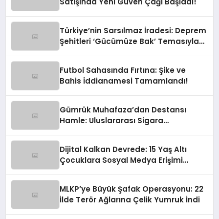
Satışında Yeni Güven Çağı Başladı!
Türkiye’nin Sarsılmaz İradesi: Deprem
Şehitleri ‘Gücümüze Bak’ Temasıyla
Anılıyor
Futbol Sahasında Fırtına: Şike ve
Bahis İddianamesi Tamamlandı!
Gümrük Muhafaza’dan Destansı
Hamle: Uluslararası Sigara
Kaçakçılığına Çok Yönlü Tokat
Dijital Kalkan Devrede: 15 Yaş Altı
Çocuklara Sosyal Medya Erişimi
Sınırlanıyor!
MLKP’ye Büyük Şafak Operasyonu: 22
İlde Terör Ağlarına Çelik Yumruk İndi