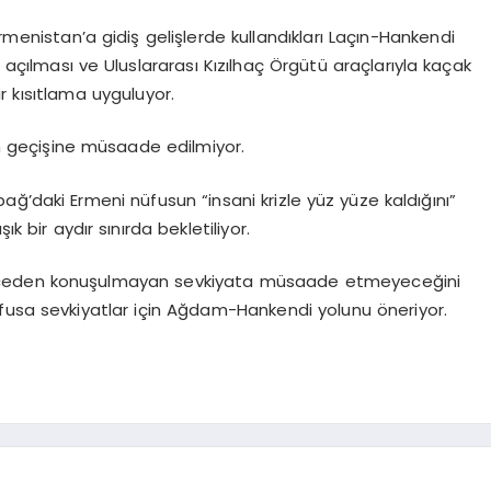
enistan’a gidiş gelişlerde kullandıkları Laçın-Hankendi
açılması ve Uluslararası Kızılhaç Örgütü araçlarıyla kaçak
r kısıtlama uyguluyor.
rın geçişine müsaade edilmiyor.
ğ’daki Ermeni nüfusun “insani krizle yüz yüze kaldığını”
k bir aydır sınırda bekletiliyor.
nceden konuşulmayan sevkiyata müsaade etmeyeceğini
fusa sevkiyatlar için Ağdam-Hankendi yolunu öneriyor.