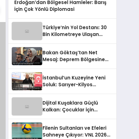
Erdoğan’dan Bölgesel Hamleler: Barış
İçin Çok Yönlü Diplomasi
Türkiye’nin Yol Destanı: 30
Bin Kilometreye Ulaşan
Bölünmüş Yollar ve Aşılmaz
Direnç
Bakan Göktaş’tan Net
Mesaj: Deprem Bölgesine
Turist Gibi Değil, Her Zaman
Kalıcı Destekle Gidiyoruz!
İstanbul’un Kuzeyine Yeni
Soluk: Sarıyer-Kilyos
Tüneli’nde Dev TBM Sondajı
Tamamlandı!
Dijital Kuşaklara Güçlü
Kalkan: Çocuklar İçin
Yepyeni Eylem Planı
Devrede
Filenin Sultanları ve Efeleri
Sahneye Çıkıyor: VNL 2026