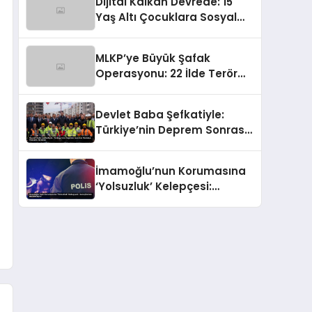
Dijital Kalkan Devrede: 15
Tokat
Yaş Altı Çocuklara Sosyal
Medya Erişimi Sınırlanıyor!
MLKP’ye Büyük Şafak
Operasyonu: 22 İlde Terör
Ağlarına Çelik Yumruk İndi
Devlet Baba Şefkatiyle:
Türkiye’nin Deprem Sonrası
Yeniden Yükseliş Öyküsü
İmamoğlu’nun Korumasına
‘Yolsuzluk’ Kelepçesi:
Soruşturma Derinleşiyor