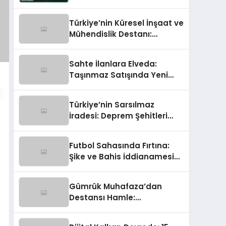
Takvimi Netleşti!
Türkiye’nin Küresel İnşaat ve
Mühendislik Destanı:
Dünyayı İnşa Eden Türk Eli
Sahte İlanlara Elveda:
Taşınmaz Satışında Yeni
Güven Çağı Başladı!
Türkiye’nin Sarsılmaz
İradesi: Deprem Şehitleri
‘Gücümüze Bak’ Temasıyla
Anılıyor
Futbol Sahasında Fırtına:
Şike ve Bahis İddianamesi
Tamamlandı!
Gümrük Muhafaza’dan
Destansı Hamle:
Uluslararası Sigara
Kaçakçılığına Çok Yönlü