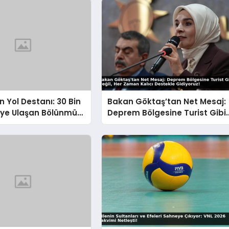
n Yol Destanı: 30 Bin
Bakan Göktaş’tan Net Mesaj:
eye Ulaşan Bölünmüş
Deprem Bölgesine Turist Gibi
 Aşılmaz Direnç
Değil, Her Zaman Kalıcı
Destekle Gidiyoruz!