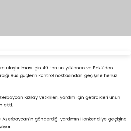
e ulaştırılması için 40 ton un yüklenen ve Bakü’den
rdığı Rus güçlerin kontrol noktasından geçişine henüz
baycan Kızılay yetkilileri, yardım için getirdikleri unun
m etti.
e Azerbaycan’ın gönderdiği yardımın Hankendi’ye geçişine
lıyor.