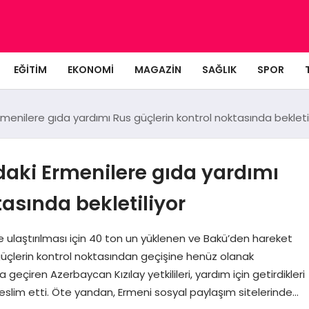
EĞITIM
EKONOMI
MAGAZIN
SAĞLIK
SPOR
enilere gıda yardımı Rus güçlerin kontrol noktasında bekletil
aki Ermenilere gıda yardımı
asında bekletiliyor
 ulaştırılması için 40 ton un yüklenen ve Bakü’den hareket
güçlerin kontrol noktasından geçişine henüz olanak
eçiren Azerbaycan Kızılay yetkilileri, yardım için getirdikleri
e teslim etti. Öte yandan, Ermeni sosyal paylaşım sitelerinde…