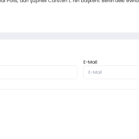
al Polis, dün şüpheli Carsten L.’nin başkent Berlin’deki evin
E-Mail: