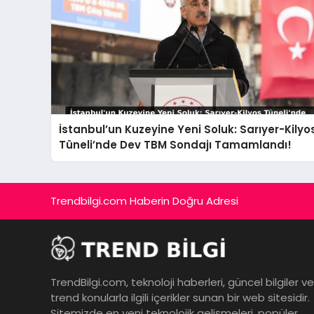
İstanbul’un Kuzeyine Yeni Soluk: Sarıyer-Kilyo
Tüneli’nde Dev TBM Sondajı Tamamlandı!
Trendbilgi.com Haberin Doğru Adresi
TrendBilgi.com, teknoloji haberleri, güncel bilgiler ve
trend konularla ilgili içerikler sunan bir web sitesidir.
Sitemizde en yeni teknolojik gelişmeleri, popüler