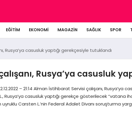
EĞITIM
EKONOMI
MAGAZIN
SAĞLIK
SPOR
anı, Rusya’ya casusluk yaptığı gerekçesiyle tutuklandı
 çalışanı, Rusya’ya casusluk yap
.12.2022 – 21:14 Alman İstihbarat Servisi çalışanı, Rusya’ya cas
L., Rusya’ya casusluk yaptığı gerekçe gösterilecek “vatana ih
 uyruklu Carsten L.’nin Federal Adalet Divanı soruşturma yarg