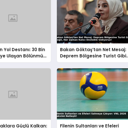
n Yol Destanı: 30 Bin
Bakan Göktaş’tan Net Mesaj:
eye Ulaşan Bölünmüş
Deprem Bölgesine Turist Gibi
 Aşılmaz Direnç
Değil, Her Zaman Kalıcı
Destekle Gidiyoruz!
uşaklara Güçlü Kalkan:
Filenin Sultanları ve Efeleri