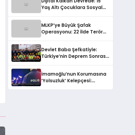
Dijital Kalkan Devrede: 15
Tokat
Yaş Altı Çocuklara Sosyal
Medya Erişimi Sınırlanıyor!
MLKP’ye Büyük Şafak
Operasyonu: 22 İlde Terör
Ağlarına Çelik Yumruk İndi
Devlet Baba Şefkatiyle:
Türkiye’nin Deprem Sonrası
Yeniden Yükseliş Öyküsü
İmamoğlu’nun Korumasına
‘Yolsuzluk’ Kelepçesi:
Soruşturma Derinleşiyor