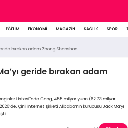
EĞITIM
EKONOMI
MAGAZIN
SAĞLIK
SPOR
ı geride bırakan adam Zhong Shanshan
 Ma’yı geride bırakan adam
nginler Listesi”nde Cong, 455 milyar yuan (62,73 milyar
 2020’de, Çinli internet şirketi Alibaba’nın kurucusu Jack Ma’yı
şti.