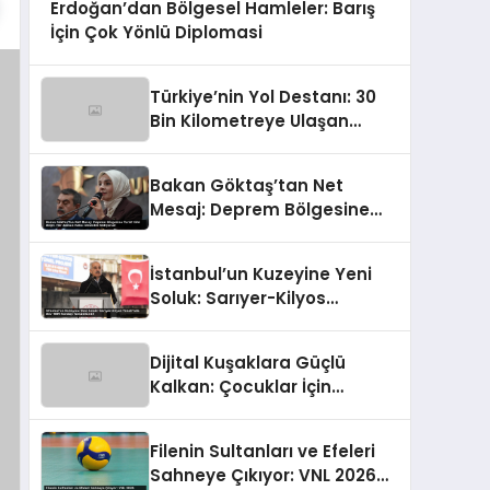
Erdoğan’dan Bölgesel Hamleler: Barış
İçin Çok Yönlü Diplomasi
Türkiye’nin Yol Destanı: 30
Bin Kilometreye Ulaşan
Bölünmüş Yollar ve Aşılmaz
Direnç
Bakan Göktaş’tan Net
Mesaj: Deprem Bölgesine
Turist Gibi Değil, Her Zaman
Kalıcı Destekle Gidiyoruz!
İstanbul’un Kuzeyine Yeni
Soluk: Sarıyer-Kilyos
Tüneli’nde Dev TBM Sondajı
Tamamlandı!
Dijital Kuşaklara Güçlü
Kalkan: Çocuklar İçin
Yepyeni Eylem Planı
Devrede
Filenin Sultanları ve Efeleri
Sahneye Çıkıyor: VNL 2026