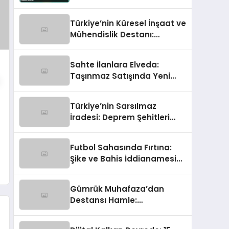
Takvimi Netleşti!
Türkiye’nin Küresel İnşaat ve
Mühendislik Destanı:
Dünyayı İnşa Eden Türk Eli
Sahte İlanlara Elveda:
Taşınmaz Satışında Yeni
Güven Çağı Başladı!
Türkiye’nin Sarsılmaz
İradesi: Deprem Şehitleri
‘Gücümüze Bak’ Temasıyla
Anılıyor
Futbol Sahasında Fırtına:
Şike ve Bahis İddianamesi
Tamamlandı!
Gümrük Muhafaza’dan
Destansı Hamle:
Uluslararası Sigara
Kaçakçılığına Çok Yönlü