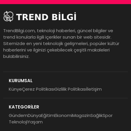
TrendBilgi.com, teknoloji haberleri, güncel bilgiler ve
trend konularla ilgili içerikler sunan bir web sitesidir.
Sitemizde en yeni teknolojik gelişmeleri, popüler kültür
haberlerini ve ilginizi çekebilecek çeşitli makaleleri
bulabilirsiniz.
KURUMSAL
Künye
Çerez Politikası
Gizlilik Politikası
İletişim
KATEGORİLER
Gündem
Dünya
Eğitim
Ekonomi
Magazin
Sağlık
Spor
Teknoloji
Yaşam