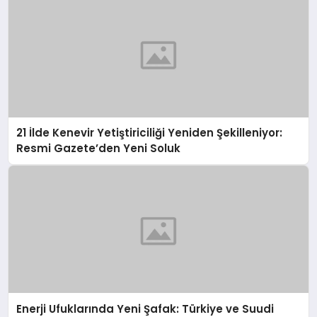
21 İlde Kenevir Yetiştiriciliği Yeniden Şekilleniyor:
Resmi Gazete’den Yeni Soluk
Enerji Ufuklarında Yeni Şafak: Türkiye ve Suudi