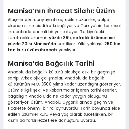
Manisa’nın İhracat Silahı: Üzüm
Alaşehir’den dünyaya ihraç edilen üzümler, bölge
ekonomisine ciddi katkı sağlıyor ve Türkiye’nin tarımsal
ihracatında önemli bir yer tutuyor. Türkiye’deki
kurutmalık üzümün
yüzde 85’i, sofralık üzümün ise
yüzde 20’si Manisa’da
üretiliyor. Yıllık yaklaşık
250 bin
ton kuru üzüm ihracatı
yapılıyor.
Manisa’da Bağcılık Tarihi
Anadolu’da bağcılık kültürü oldukça eski bir geçmişe
sahip. Arkeolojik çalışmalar, Anadolu’da bağcılık
kültürünün M.Ö. 3500 yılına kadar uzandığını gösteriyor.
Üzümle ilgili şekil ve kabartmalar içeren tarihi eserler,
bağcılığın Anadolu’da ne kadar yaygın olduğunu
gösteriyor. Üzüm, Anadolu uygarlıklarında geçim ve
ticarette önemli bir rol oynuyordu. Tarih boyunca elde
edilen üzümler kuru veya yaş olarak tüketilirken, bir
kısmı da farklı lezzetlere dönüştürülüyordu.