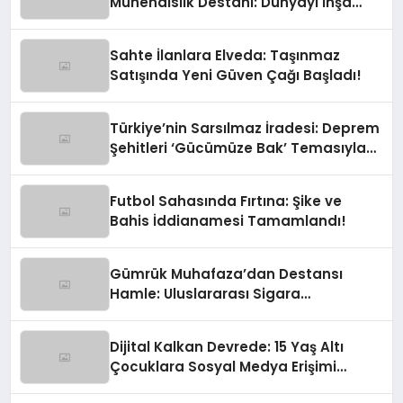
Mühendislik Destanı: Dünyayı İnşa
Eden Türk Eli
Sahte İlanlara Elveda: Taşınmaz
Satışında Yeni Güven Çağı Başladı!
Türkiye’nin Sarsılmaz İradesi: Deprem
Şehitleri ‘Gücümüze Bak’ Temasıyla
Anılıyor
Futbol Sahasında Fırtına: Şike ve
Bahis İddianamesi Tamamlandı!
Gümrük Muhafaza’dan Destansı
Hamle: Uluslararası Sigara
Kaçakçılığına Çok Yönlü Tokat
Dijital Kalkan Devrede: 15 Yaş Altı
Çocuklara Sosyal Medya Erişimi
Sınırlanıyor!