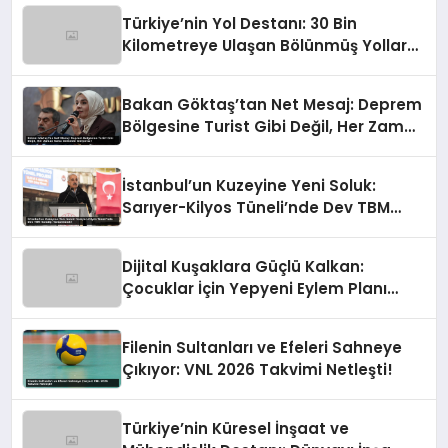
Türkiye’nin Yol Destanı: 30 Bin
Kilometreye Ulaşan Bölünmüş Yollar
ve Aşılmaz Direnç
Bakan Göktaş’tan Net Mesaj: Deprem
Bölgesine Turist Gibi Değil, Her Zaman
Kalıcı Destekle Gidiyoruz!
İstanbul’un Kuzeyine Yeni Soluk:
Sarıyer-Kilyos Tüneli’nde Dev TBM
Sondajı Tamamlandı!
Dijital Kuşaklara Güçlü Kalkan:
Çocuklar İçin Yepyeni Eylem Planı
Devrede
Filenin Sultanları ve Efeleri Sahneye
Çıkıyor: VNL 2026 Takvimi Netleşti!
Türkiye’nin Küresel İnşaat ve