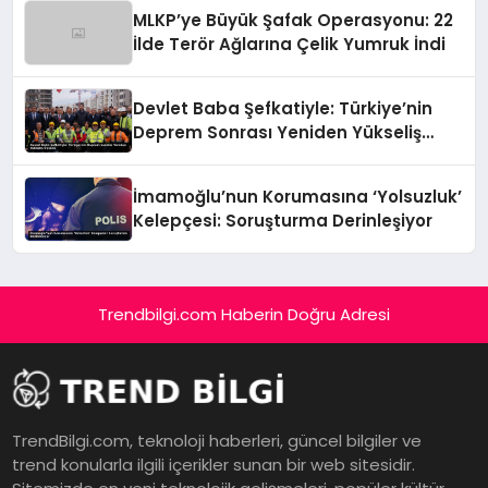
MLKP’ye Büyük Şafak Operasyonu: 22
İlde Terör Ağlarına Çelik Yumruk İndi
Devlet Baba Şefkatiyle: Türkiye’nin
Deprem Sonrası Yeniden Yükseliş
Öyküsü
İmamoğlu’nun Korumasına ‘Yolsuzluk’
Kelepçesi: Soruşturma Derinleşiyor
Trendbilgi.com Haberin Doğru Adresi
TrendBilgi.com, teknoloji haberleri, güncel bilgiler ve
trend konularla ilgili içerikler sunan bir web sitesidir.