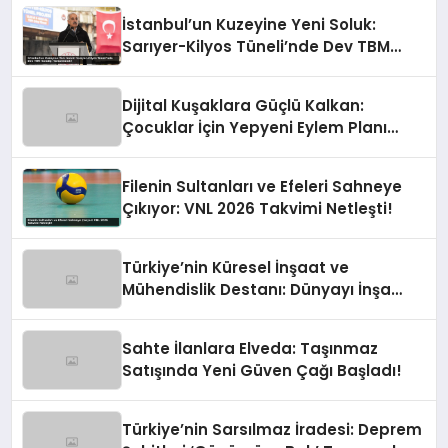
İstanbul’un Kuzeyine Yeni Soluk:
Sarıyer-Kilyos Tüneli’nde Dev TBM
Sondajı Tamamlandı!
Dijital Kuşaklara Güçlü Kalkan:
Çocuklar İçin Yepyeni Eylem Planı
Devrede
Filenin Sultanları ve Efeleri Sahneye
Çıkıyor: VNL 2026 Takvimi Netleşti!
Türkiye’nin Küresel İnşaat ve
Mühendislik Destanı: Dünyayı İnşa
Eden Türk Eli
Sahte İlanlara Elveda: Taşınmaz
Satışında Yeni Güven Çağı Başladı!
Türkiye’nin Sarsılmaz İradesi: Deprem