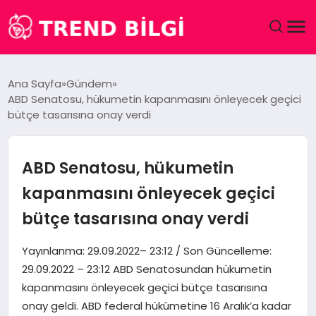
GÜNDEM
Ana Sayfa
Gündem
ABD Senatosu, hükumetin kapanmasını önleyecek geçici
DÜNYA
bütçe tasarısına onay verdi
EĞITIM
ABD Senatosu, hükumetin
EKONOMI
kapanmasını önleyecek geçici
bütçe tasarısına onay verdi
MAGAZIN
Yayınlanma: 29.09.2022– 23:12 / Son Güncelleme:
SAĞLIK
29.09.2022 – 23:12 ABD Senatosundan hükumetin
kapanmasını önleyecek geçici bütçe tasarısına
SPOR
onay geldi. ABD federal hükûmetine 16 Aralık’a kadar