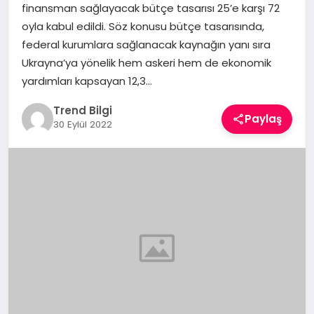
finansman sağlayacak bütçe tasarısı 25’e karşı 72
TEKNOLOJI
oyla kabul edildi. Söz konusu bütçe tasarısında,
federal kurumlara sağlanacak kaynağın yanı sıra
YAŞAM
Ukrayna’ya yönelik hem askeri hem de ekonomik
yardımları kapsayan 12,3…
Trend Bilgi
Paylaş
30 Eylül 2022